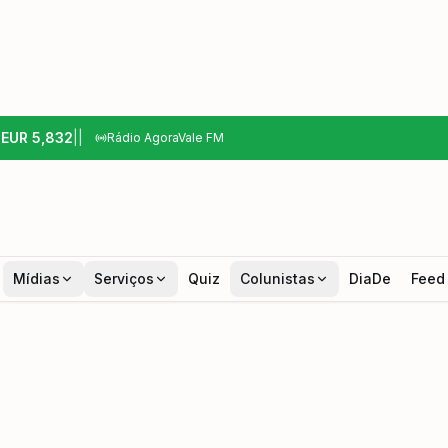
6
EUR
5,832
|
|
Rádio AgoraVale FM
Mídias
Serviços
Quiz
Colunistas
DiaDe
Feed