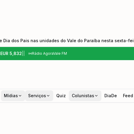
 Dia dos Pais nas unidades do Vale do Paraíba nesta sexta-feir
6
EUR
5,832
|
|
Rádio AgoraVale FM
Mídias
Serviços
Quiz
Colunistas
DiaDe
Feed