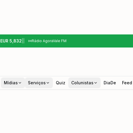
6
EUR
5,832
|
|
Rádio AgoraVale FM
Mídias
Serviços
Quiz
Colunistas
DiaDe
Feed