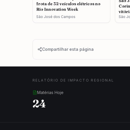
São J
frota de 32 veículos elétricos no
Corin
Rio Innovation Week
vitór
São José dos Campos
São J
Compartilhar esta página
RELATÓRIO DE IMPACTO REGIONAL
Matérias Hoje
24