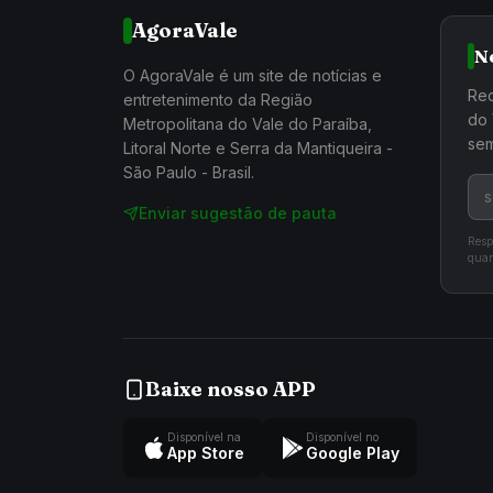
AgoraVale
N
O AgoraVale é um site de notícias e
Rec
entretenimento da Região
do 
Metropolitana do Vale do Paraíba,
sem
Litoral Norte e Serra da Mantiqueira -
São Paulo - Brasil.
Enviar sugestão de pauta
Resp
quan
Baixe nosso APP
Disponível na
Disponível no
App Store
Google Play