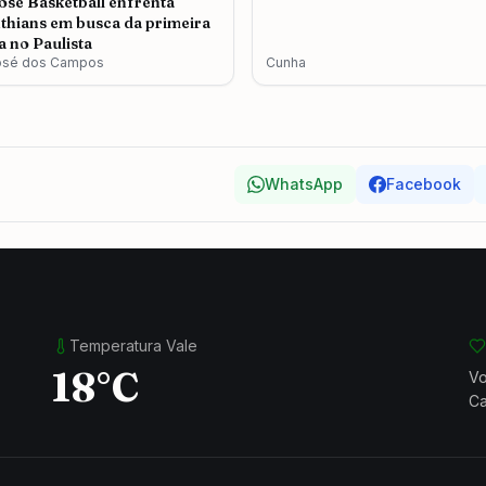
osé Basketball enfrenta
thians em busca da primeira
ia no Paulista
osé dos Campos
Cunha
WhatsApp
Facebook
Temperatura Vale
18°C
Vo
Ca