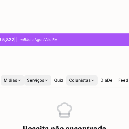
R
5,832
|
|
Rádio AgoraVale FM
Mídias
Serviços
Quiz
Colunistas
DiaDe
Feed
Receita não encontrada