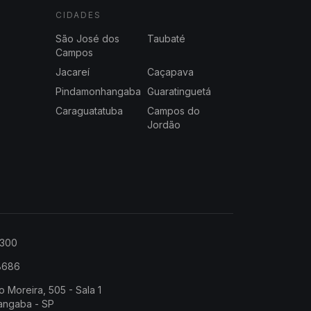
CIDADES
São José dos
Taubaté
Campos
Jacareí
Caçapava
Pindamonhangaba
Guaratinguetá
Caraguatatuba
Campos do
Jordão
2300
-8686
o Moreira, 505 - Sala 1
angaba - SP