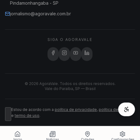
Pindamonhangaba - SP
jornalismo@agoravale.com.br
SIGA O AGORAVALE
© 2026 AgoraVale. Todos os direitos reservados.
Vale do Paraíba, SP — Brasil
Estou de acordo com a
política de privacidade
,
política de cookies
e
termo de uso
.
Início
Notícias
Cidades
Configurações