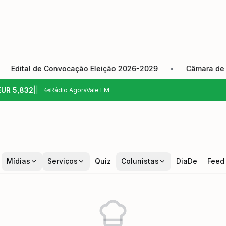
ital de Convocação Eleição 2026-2029
•
Câmara de Pinda
EUR
5,832
|
|
Rádio AgoraVale FM
Mídias
Serviços
Quiz
Colunistas
DiaDe
Feed