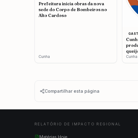
Prefeitura inicia obras da nova
sede do Corpo de Bombeiros no
Alto Cardoso
GAS
Cunha
produ
queij
Cunha
Cunha
Compartilhar esta página
RELATÓRIO DE IMPACTO REGIONAL
Matérias Hoje