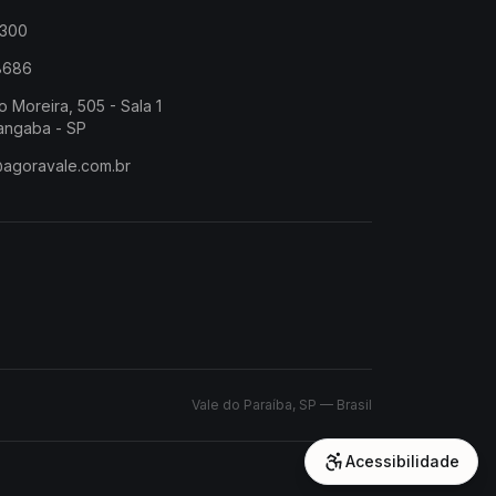
2300
-8686
o Moreira, 505 - Sala 1
angaba - SP
@agoravale.com.br
Vale do Paraíba, SP — Brasil
Acessibilidade