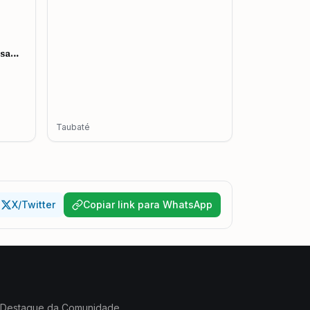
esa
mento
Taubaté
X/Twitter
Copiar link para WhatsApp
Destaque da Comunidade