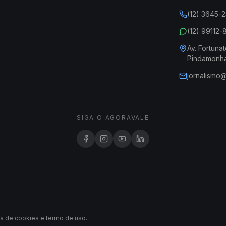
(12) 3645-
(12) 99112
Av. Fortunat
Pindamonh
jornalismo
SIGA O AGORAVALE
ca de cookies
e
termo de uso
.