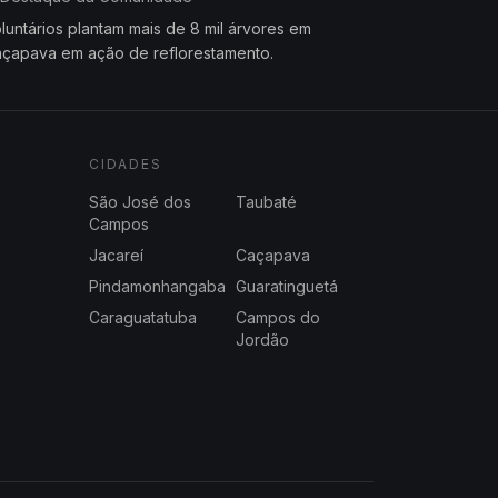
luntários plantam mais de 8 mil árvores em
çapava em ação de reflorestamento.
CIDADES
São José dos
Taubaté
Campos
Jacareí
Caçapava
Pindamonhangaba
Guaratinguetá
Caraguatatuba
Campos do
Jordão