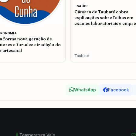
SAÚDE
Câmara de Taubaté cobra
explicações sobre falhas em
exames laboratoriais e empr
admite problemas no atendi
TRONOMIA
 forma nova geração de
tores e fortalece tradição do
o artesanal
Taubaté
WhatsApp
Facebook
Temperatura Vale