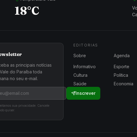
18°C
Vo
Ca
EDITORIAS
ewsletter
Sobre
Agenda
eba as principais notícias
Informativo
Esporte
Vale do Paraíba toda
Cultura
Política
ana no seu e-mail.
Saúde
Economia
Inscrever
eitamos sua privacidade. Cancele
do quiser.