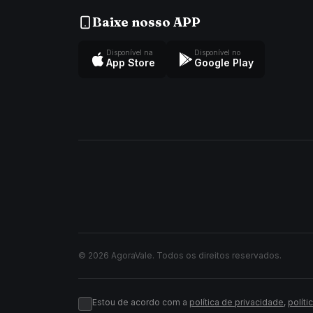
Baixe nosso APP
Disponível na
Disponível no
App Store
Google Play
© 2026 AgoraVale. Todos os direitos reservados.
Estou de acordo com a
política de privacidade
,
políti