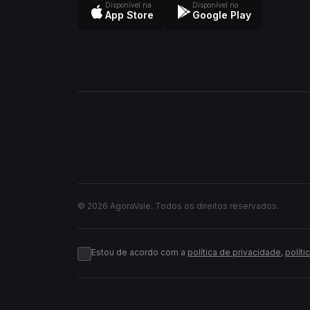
Disponível na
Disponível no
App Store
Google Play
© 2026 AgoraVale. Todos os direitos reservados.
Estou de acordo com a
política de privacidade
,
políti