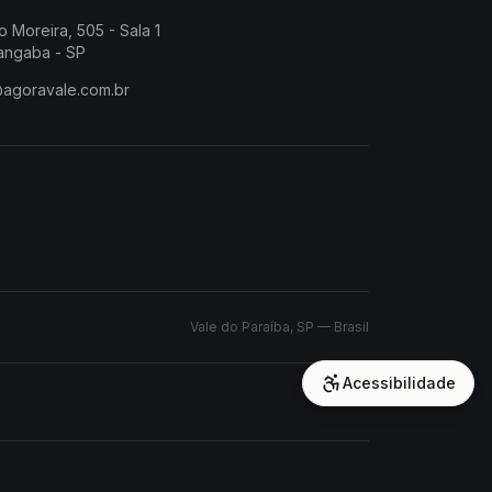
o Moreira, 505 - Sala 1
angaba - SP
@agoravale.com.br
Vale do Paraíba, SP — Brasil
Acessibilidade