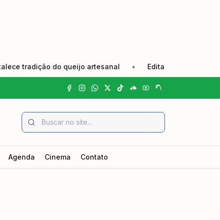
 tradição do queijo artesanal
•
Edital de Convocação El
Agenda
Cinema
Contato