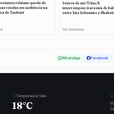
ciantes relatam queda de
Ventos de até 71 km/h
as vendas em audiência na
interrompem travessia de bal
ra de Taubaté
entre São Sebastião e Ilhabel
té
São Sebastião
WhatsApp
Facebook
Temperatura Vale
18°C
Vo
Ca