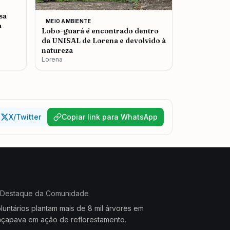
sa
MEIO AMBIENTE
a
Lobo-guará é encontrado dentro
da UNISAL de Lorena e devolvido à
natureza
Lorena
X/Twitter
Copiar link para WhatsApp
Destaque da Comunidade
luntários plantam mais de 8 mil árvores em
çapava em ação de reflorestamento.