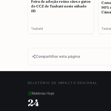
Feira de adoção reúne cães e gatos
Comer
do CCZ de Taubaté neste sábado
90% n
(8)
Câma
Taubaté
Tauba
Compartilhar esta página
RELATÓRIO DE IMPACTO REGIONAL
Matérias Hoje
24