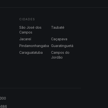
CIDADES
São José dos
Taubaté
Campos
Jacareí
Caçapava
Pindamonhangaba
Guaratinguetá
Caraguatatuba
Campos do
Jordão
2300
-8686