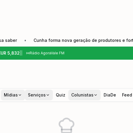
ber
•
Cunha forma nova geração de produtores e fortalece
EUR
5,832
|
|
Rádio AgoraVale FM
Mídias
Serviços
Quiz
Colunistas
DiaDe
Feed