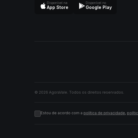
Disponível na
Disponível no
App Store
Google Play
© 2026 AgoraVale. Todos os direitos reservados.
Estou de acordo com a
política de privacidade
,
políti