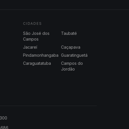
CIDADES
São José dos
Taubaté
Campos
Jacareí
Caçapava
Pindamonhangaba
Guaratinguetá
Caraguatatuba
Campos do
Jordão
2300
-8686