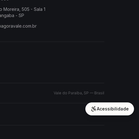
o Moreira, 505 - Sala 1
angaba - SP
@agoravale.com.br
Vale do Paraíba, SP — Brasil
Acessibilidade