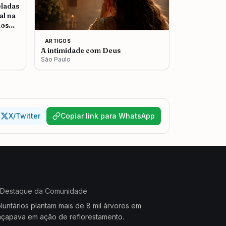
eladas
al na
dos
ARTIGOS
A intimidade com Deus
São Paulo
X/Twitter
Copiar link para WhatsApp
Destaque da Comunidade
luntários plantam mais de 8 mil árvores em
çapava em ação de reflorestamento.