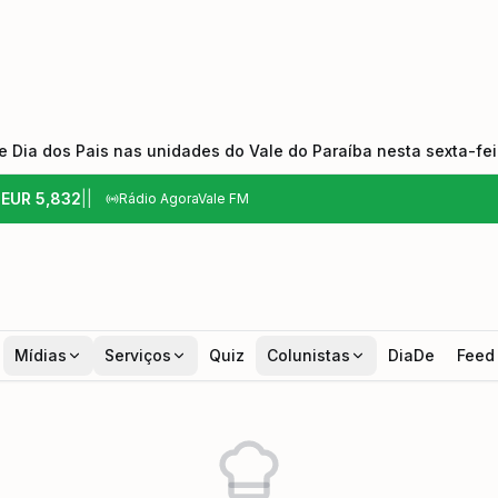
 Dia dos Pais nas unidades do Vale do Paraíba nesta sexta-feir
6
EUR
5,832
|
|
Rádio AgoraVale FM
Mídias
Serviços
Quiz
Colunistas
DiaDe
Feed