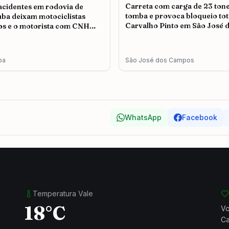
Carreta com carga de 23 ton
acidentes em rodovia de
tomba e provoca bloqueio tot
ba deixam motociclistas
Carvalho Pinto em São José 
os e o motorista com CNH
Campos
da é autuado
ba
São José dos Campos
WhatsApp
Facebook
Temperatura Vale
18°C
Vo
Ca