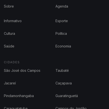
Sobre
Agenda
Informativo
Esporte
Cultura
Política
Saúde
Economia
CIDADES
São José dos Campos
Taubaté
Jacareí
Caçapava
Pindamonhangaba
Guaratinguetá
Caraguatatuba
Campos do Jordão