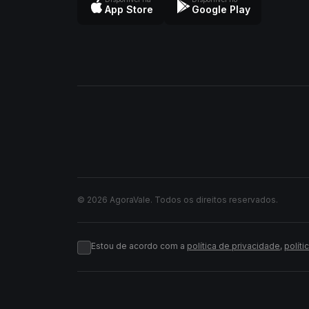
App Store
Google Play
© 2026 AgoraVale. Todos os direitos reservados.
Estou de acordo com a
política de privacidade
,
políti