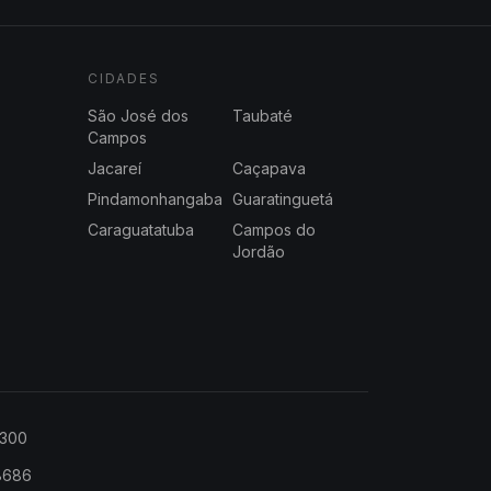
CIDADES
São José dos
Taubaté
Campos
Jacareí
Caçapava
Pindamonhangaba
Guaratinguetá
Caraguatatuba
Campos do
Jordão
2300
-8686