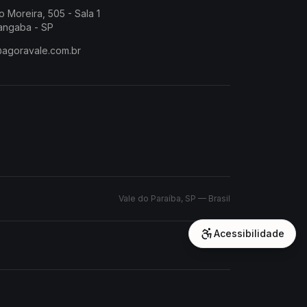
o Moreira, 505 - Sala 1
angaba - SP
@agoravale.com.br
Vale do Paraíba, SP — Brasil
Acessibilidade