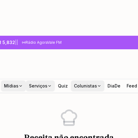
R
5,832
|
|
Rádio AgoraVale FM
Mídias
Serviços
Quiz
Colunistas
DiaDe
Feed
Receita não encontrada