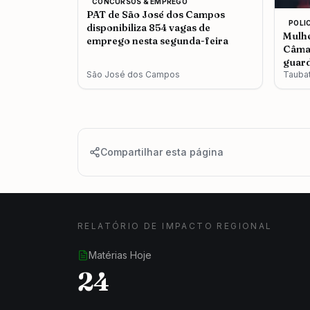
CONCURSOS & EMPREGO
PAT de São José dos Campos
POLI
disponibiliza 854 vagas de
Mulhe
emprego nesta segunda-feira
Câmar
guard
São José dos Campos
Tauba
Compartilhar esta página
RELATÓRIO DE IMPACTO REGIONAL
Matérias Hoje
24