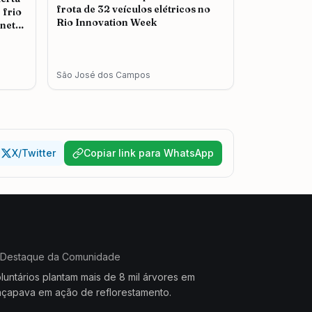
frota de 32 veículos elétricos no
 frio
Rio Innovation Week
nete
São José dos Campos
X/Twitter
Copiar link para WhatsApp
Destaque da Comunidade
luntários plantam mais de 8 mil árvores em
çapava em ação de reflorestamento.