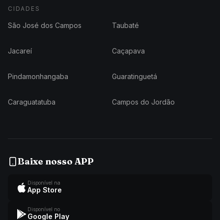
CIDADES
São José dos Campos
Taubaté
Jacareí
Caçapava
Pindamonhangaba
Guaratinguetá
Caraguatatuba
Campos do Jordão
Baixe nosso APP
Disponível na
App Store
Disponível no
Google Play