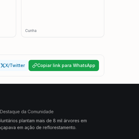
Cunha
X/Twitter
Copiar link para WhatsApp
Destaque da Comunidade
luntários plantam mais de 8 mil árvores em
çapava em ação de reflorestamento.