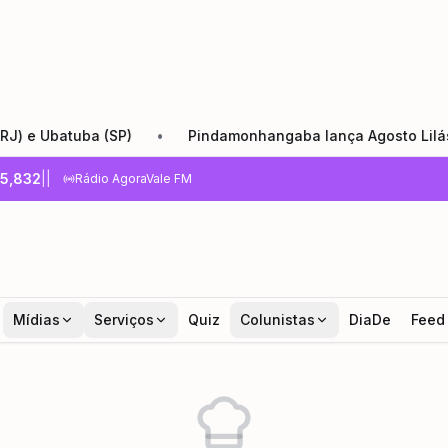
Ubatuba (SP)
•
Pindamonhangaba lança Agosto Lilás com r
5,832
|
|
Rádio AgoraVale FM
Mídias
Serviços
Quiz
Colunistas
DiaDe
Feed