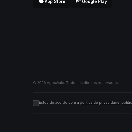
App Store
Google Play
© 2026 AgoraVale. Todos os direitos reservados.
Estou de acordo com a
política de privacidade
,
políti