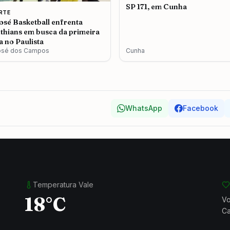
SP 171, em Cunha
RTE
osé Basketball enfrenta
thians em busca da primeira
ia no Paulista
osé dos Campos
Cunha
WhatsApp
Facebook
Temperatura Vale
18°C
Vo
Ca