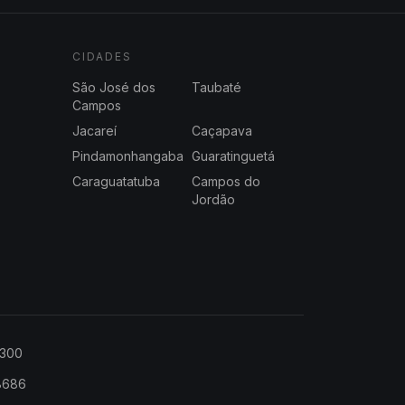
CIDADES
São José dos
Taubaté
Campos
Jacareí
Caçapava
Pindamonhangaba
Guaratinguetá
Caraguatatuba
Campos do
Jordão
2300
-8686