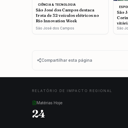
CIÊNCIA & TECNOLOGIA
ESPO
São José dos Campos destaca
São J
frota de 32 veículos elétricos no
Corin
Rio Innovation Week
vitór
São José dos Campos
São J
Compartilhar esta página
RELATÓRIO DE IMPACTO REGIONAL
Matérias Hoje
24