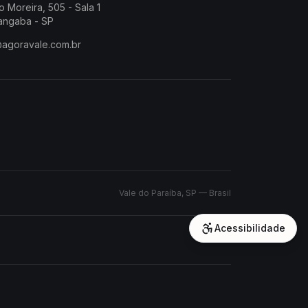
o Moreira, 505 - Sala 1
angaba - SP
@agoravale.com.br
Vale do Paraíba, SP — Brasil
Acessibilidade