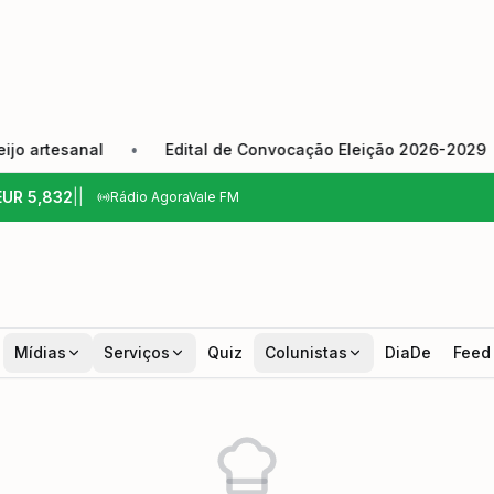
artesanal
•
Edital de Convocação Eleição 2026-2029
•
EUR
5,832
|
|
Rádio AgoraVale FM
Mídias
Serviços
Quiz
Colunistas
DiaDe
Feed