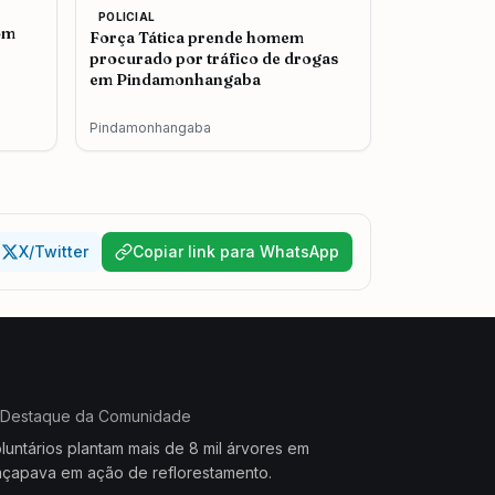
POLICIAL
om
Força Tática prende homem
procurado por tráfico de drogas
em Pindamonhangaba
Pindamonhangaba
X/Twitter
Copiar link para WhatsApp
Destaque da Comunidade
luntários plantam mais de 8 mil árvores em
çapava em ação de reflorestamento.