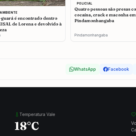
POLICIAL
Quatro pessoas são presas c
 AMBIENTE
cocaína, crack e maconha em
guará é encontrado dentro
Pindamonhangaba
ISAL de Lorena e devolvido à
eza
a
Pindamonhangaba
WhatsApp
Facebook
Temperatura Vale
18°C
Vo
Ca