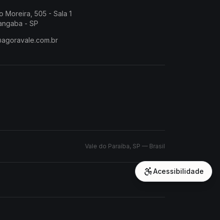
o Moreira, 505 - Sala 1
angaba - SP
@agoravale.com.br
Vale do Paraíba, SP — Brasil
Acessibilidade