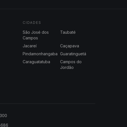
CIDADES
São José dos
Taubaté
Campos
Jacareí
Caçapava
Pindamonhangaba
Guaratinguetá
Caraguatatuba
Campos do
Jordão
2300
-8686