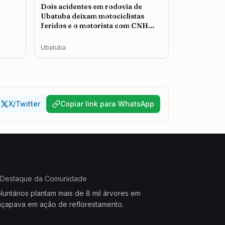
Dois acidentes em rodovia de
Ubatuba deixam motociclistas
feridos e o motorista com CNH
cassada é autuado
Ubatuba
X/Twitter
Copiar link para WhatsApp
Destaque da Comunidade
luntários plantam mais de 8 mil árvores em
çapava em ação de reflorestamento.