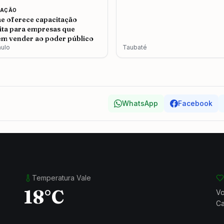
CAÇÃO
e oferece capacitação
ita para empresas que
m vender ao poder público
aulo
Taubaté
WhatsApp
Facebook
Temperatura Vale
18°C
Vo
Ca