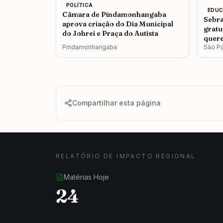
POLÍTICA
EDU
Câmara de Pindamonhangaba
Sebra
aprova criação do Dia Municipal
gratu
do Johrei e Praça do Autista
quere
Pindamonhangaba
São P
Compartilhar esta página
RELATÓRIO DE IMPACTO REGIONAL
Matérias Hoje
24