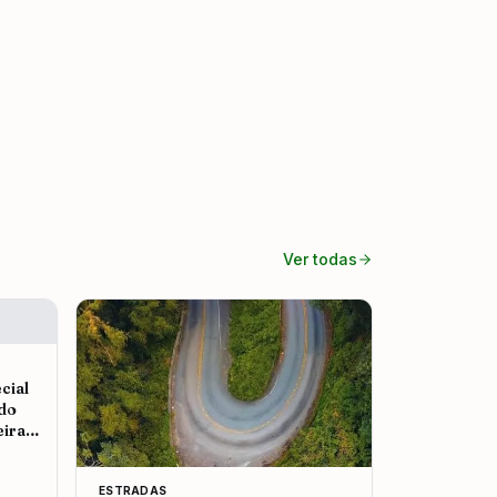
Ver todas
cial
 do
eira
ESTRADAS