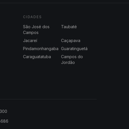
CIDADES
São José dos
Taubaté
Campos
Jacareí
Caçapava
Pindamonhangaba
Guaratinguetá
Caraguatatuba
Campos do
Jordão
2300
-8686