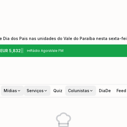
 Dia dos Pais nas unidades do Vale do Paraíba nesta sexta-feir
6
EUR
5,832
|
|
Rádio AgoraVale FM
Mídias
Serviços
Quiz
Colunistas
DiaDe
Feed