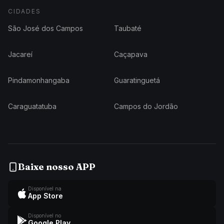
CIDADES
São José dos Campos
Taubaté
Jacareí
Caçapava
Pindamonhangaba
Guaratinguetá
Caraguatatuba
Campos do Jordão
Baixe nosso APP
Disponível na
App Store
Disponível no
Google Play