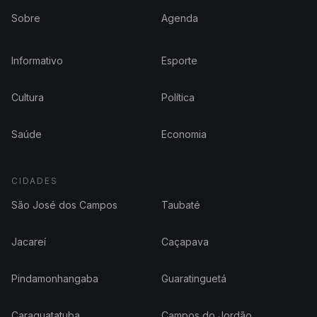
Sobre
Agenda
Informativo
Esporte
Cultura
Política
Saúde
Economia
CIDADES
São José dos Campos
Taubaté
Jacareí
Caçapava
Pindamonhangaba
Guaratinguetá
Caraguatatuba
Campos do Jordão