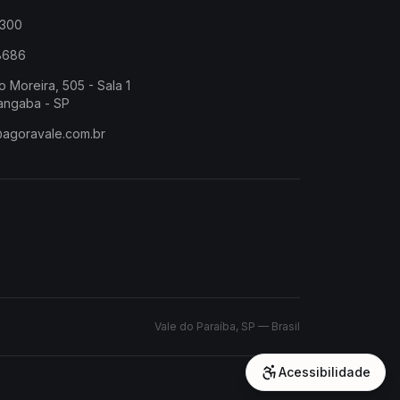
2300
-8686
o Moreira, 505 - Sala 1
angaba - SP
@agoravale.com.br
Vale do Paraíba, SP — Brasil
Acessibilidade