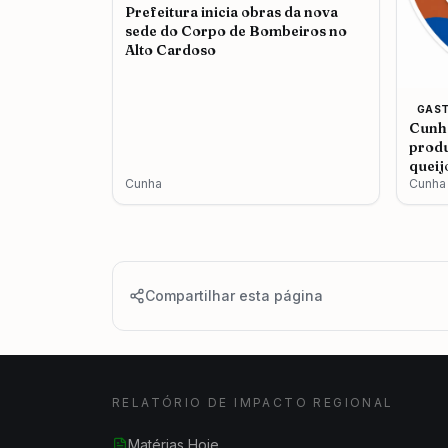
Prefeitura inicia obras da nova
sede do Corpo de Bombeiros no
Alto Cardoso
GAS
Cunha
produ
queij
Cunha
Cunha
Compartilhar esta página
RELATÓRIO DE IMPACTO REGIONAL
Matérias Hoje