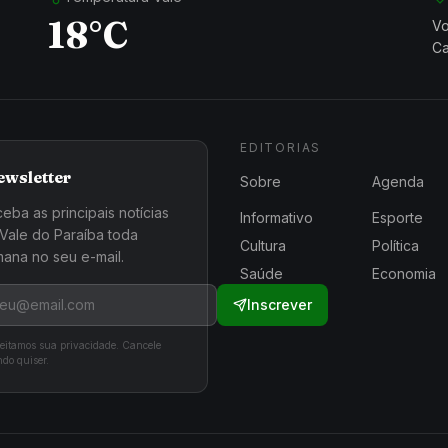
18°C
Vo
Ca
EDITORIAS
ewsletter
Sobre
Agenda
eba as principais notícias
Informativo
Esporte
Vale do Paraíba toda
Cultura
Política
ana no seu e-mail.
Saúde
Economia
Inscrever
eitamos sua privacidade. Cancele
do quiser.