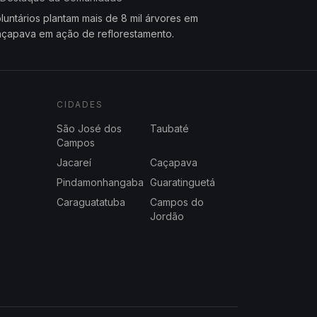
luntários plantam mais de 8 mil árvores em
çapava em ação de reflorestamento.
CIDADES
São José dos
Taubaté
Campos
Jacareí
Caçapava
Pindamonhangaba
Guaratinguetá
Caraguatatuba
Campos do
Jordão