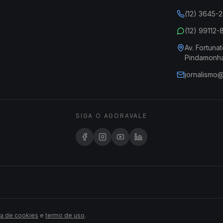
(12) 3645-
(12) 99112
Av. Fortunat
Pindamonh
jornalismo
SIGA O AGORAVALE
ca de cookies
e
termo de uso
.