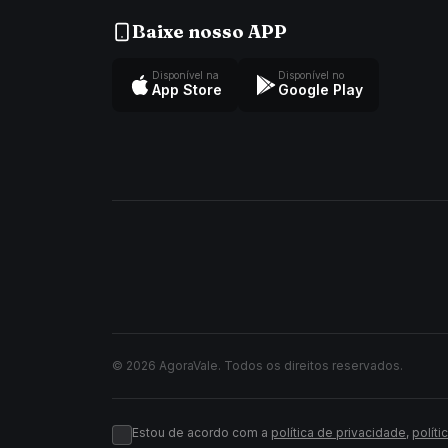
Baixe nosso APP
Disponível na
Disponível no
App Store
Google Play
© 2026 AgoraVale. Todos os direitos reservados.
Estou de acordo com a
política de privacidade
,
políti