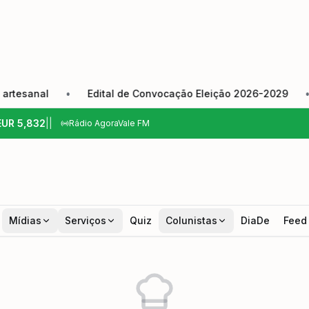
sanal
•
Edital de Convocação Eleição 2026-2029
•
C
EUR
5,832
|
|
Rádio AgoraVale FM
Mídias
Serviços
Quiz
Colunistas
DiaDe
Feed