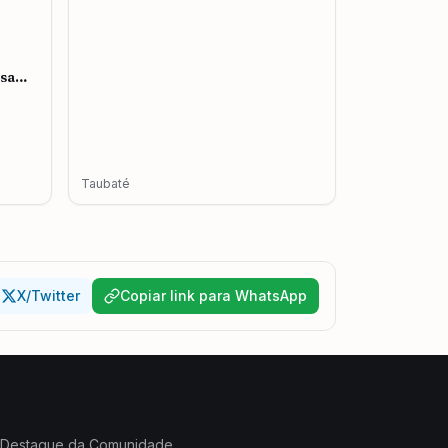
esa
mento
Taubaté
X/Twitter
Copiar link para WhatsApp
Destaque da Comunidade