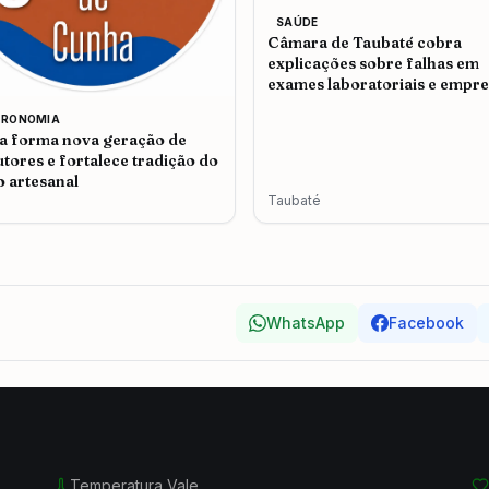
SAÚDE
Câmara de Taubaté cobra
explicações sobre falhas em
exames laboratoriais e empr
admite problemas no atendi
TRONOMIA
 forma nova geração de
tores e fortalece tradição do
o artesanal
Taubaté
WhatsApp
Facebook
Temperatura Vale