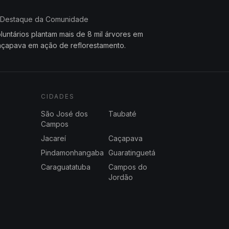
Destaque da Comunidade
luntários plantam mais de 8 mil árvores em
çapava em ação de reflorestamento.
CIDADES
São José dos
Taubaté
Campos
Jacareí
Caçapava
Pindamonhangaba
Guaratinguetá
Caraguatatuba
Campos do
Jordão