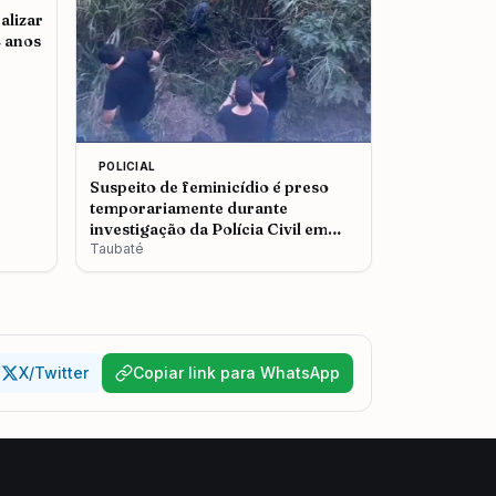
alizar
2 anos
POLICIAL
Suspeito de feminicídio é preso
temporariamente durante
investigação da Polícia Civil em
Taubaté
Taubaté
X/Twitter
Copiar link para WhatsApp