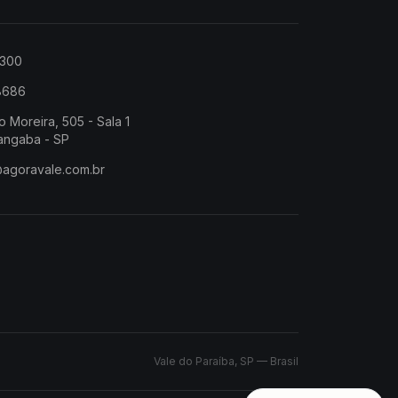
2300
-8686
o Moreira, 505 - Sala 1
angaba - SP
@agoravale.com.br
Vale do Paraíba, SP — Brasil