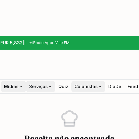
6
EUR
5,832
|
|
Rádio AgoraVale FM
Mídias
Serviços
Quiz
Colunistas
DiaDe
Feed
Receita não encontrada