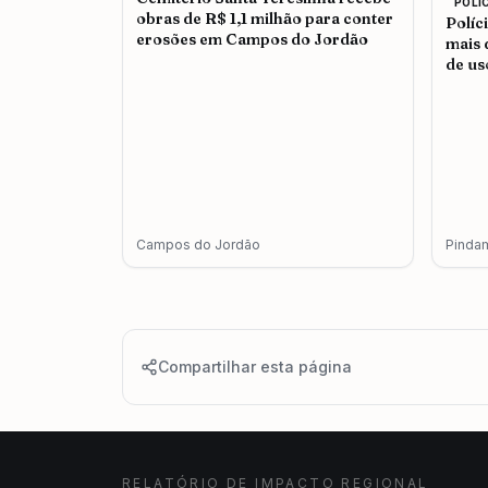
POLI
obras de R$ 1,1 milhão para conter
Políc
erosões em Campos do Jordão
mais 
de us
adul
Campos do Jordão
Pinda
Compartilhar esta página
RELATÓRIO DE IMPACTO REGIONAL