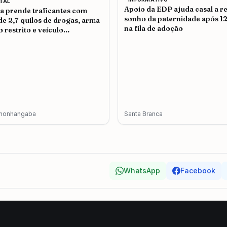
CIAL
Apoio da EDP ajuda casal a re
ia prende traficantes com
sonho da paternidade após 1
de 2,7 quilos de drogas, arma
na fila de adoção
o restrito e veículo
terado em Pindamonhangaba
monhangaba
Santa Branca
WhatsApp
Facebook