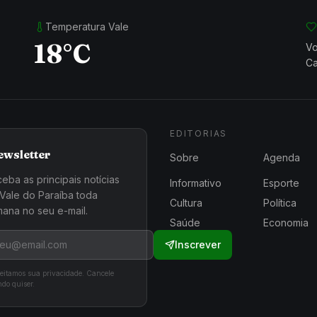
Temperatura Vale
18°C
Vo
Ca
EDITORIAS
ewsletter
Sobre
Agenda
eba as principais notícias
Informativo
Esporte
Vale do Paraíba toda
Cultura
Política
ana no seu e-mail.
Saúde
Economia
Inscrever
eitamos sua privacidade. Cancele
do quiser.