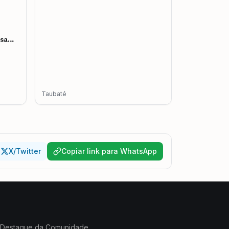
esa
mento
Taubaté
X/Twitter
Copiar link para WhatsApp
Destaque da Comunidade