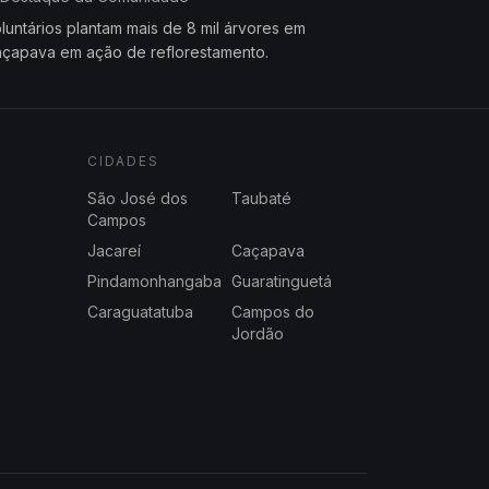
luntários plantam mais de 8 mil árvores em
çapava em ação de reflorestamento.
CIDADES
São José dos
Taubaté
Campos
Jacareí
Caçapava
Pindamonhangaba
Guaratinguetá
Caraguatatuba
Campos do
Jordão