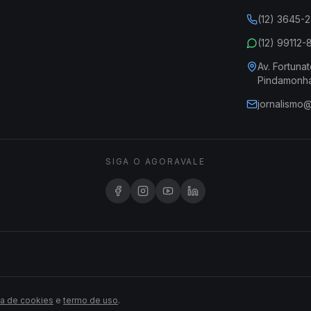
(12) 3645-
(12) 99112
Av. Fortunat
Pindamonh
jornalismo
SIGA O AGORAVALE
ca de cookies
e
termo de uso
.