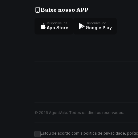
Baixe nosso APP
Disponível na
Disponível no
App Store
Google Play
© 2026 AgoraVale. Todos os direitos reservados.
Estou de acordo com a
política de privacidade
,
políti