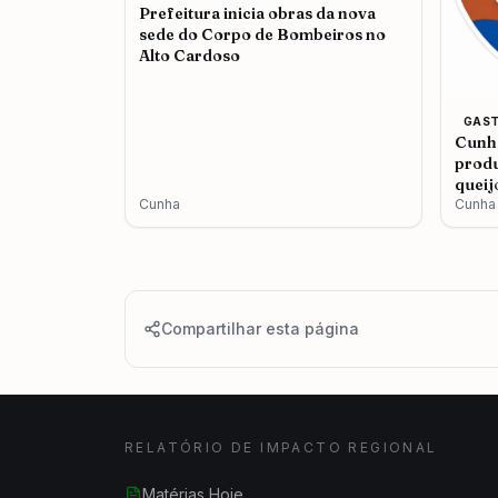
Prefeitura inicia obras da nova
sede do Corpo de Bombeiros no
Alto Cardoso
GAS
Cunha
produ
queij
Cunha
Cunha
Compartilhar esta página
RELATÓRIO DE IMPACTO REGIONAL
Matérias Hoje