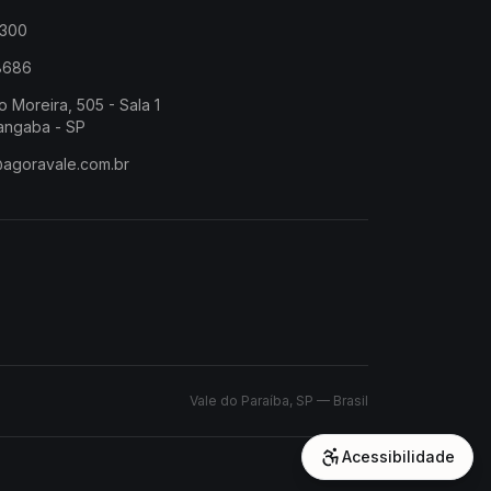
2300
-8686
o Moreira, 505 - Sala 1
angaba - SP
@agoravale.com.br
Vale do Paraíba, SP — Brasil
Acessibilidade