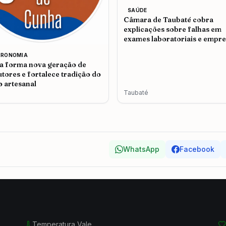
SAÚDE
Câmara de Taubaté cobra
explicações sobre falhas em
exames laboratoriais e empr
admite problemas no atendi
TRONOMIA
 forma nova geração de
tores e fortalece tradição do
o artesanal
Taubaté
WhatsApp
Facebook
Temperatura Vale