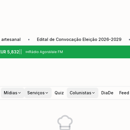
sanal
•
Edital de Convocação Eleição 2026-2029
•
C
EUR
5,832
|
|
Rádio AgoraVale FM
Mídias
Serviços
Quiz
Colunistas
DiaDe
Feed