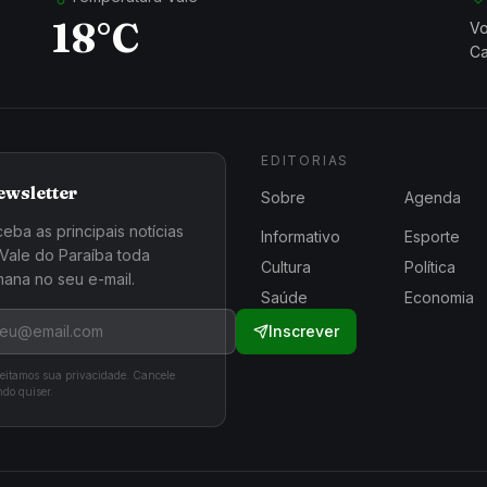
18°C
Vo
Ca
EDITORIAS
ewsletter
Sobre
Agenda
eba as principais notícias
Informativo
Esporte
Vale do Paraíba toda
Cultura
Política
ana no seu e-mail.
Saúde
Economia
Inscrever
eitamos sua privacidade. Cancele
do quiser.