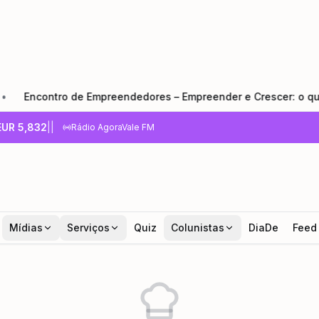
ontro de Empreendedores – Empreender e Crescer: o que todo 
EUR
5,832
|
|
Rádio AgoraVale FM
Mídias
Serviços
Quiz
Colunistas
DiaDe
Feed