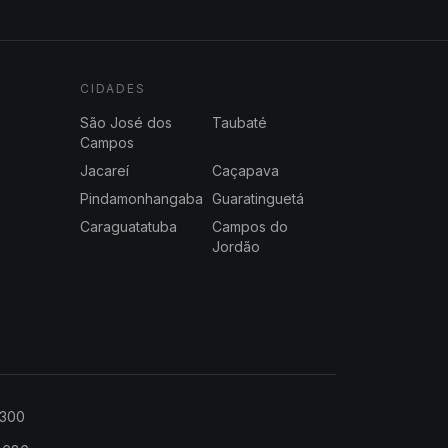
CIDADES
São José dos
Taubaté
Campos
Jacareí
Caçapava
Pindamonhangaba
Guaratinguetá
Caraguatatuba
Campos do
Jordão
2300