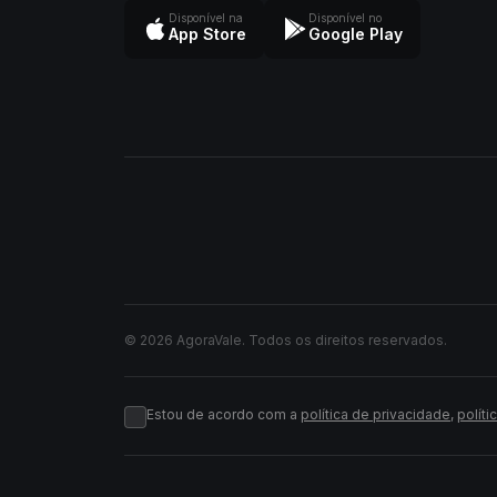
Disponível na
Disponível no
App Store
Google Play
© 2026 AgoraVale. Todos os direitos reservados.
Estou de acordo com a
política de privacidade
,
políti