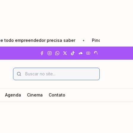
empreendedor precisa saber
•
Pindamonhangaba lança Agos
Agenda
Cinema
Contato