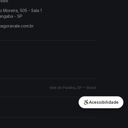
-8686
o Moreira, 505 - Sala 1
angaba - SP
@agoravale.com.br
Vale do Paraíba, SP — Brasil
Acessibilidade