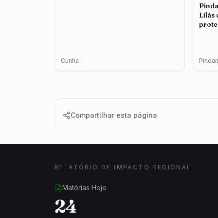
Pind
Lilás
prote
femin
Cunha
Pinda
Compartilhar esta página
RELATÓRIO DE IMPACTO REGIONAL
Matérias Hoje
24