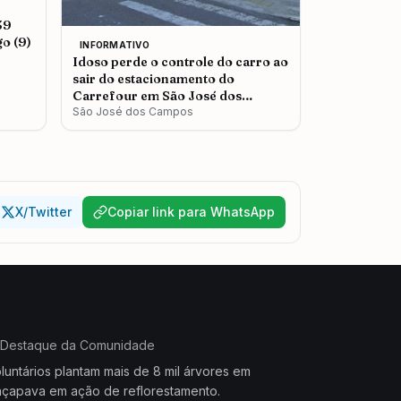
39
o (9)
INFORMATIVO
Idoso perde o controle do carro ao
sair do estacionamento do
Carrefour em São José dos
Campos
São José dos Campos
X/Twitter
Copiar link para WhatsApp
Destaque da Comunidade
luntários plantam mais de 8 mil árvores em
çapava em ação de reflorestamento.