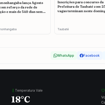
Inscrições para concurso da
amonhangaba lança Agosto
Prefeitura de Taubaté com 2
 com reforço da rede de
vagas terminam neste doming
ção e mais de 540 dias sem
icídio
monhangaba
Taubaté
WhatsApp
Facebook
Temperatura Vale
18°C
Vo
Ca