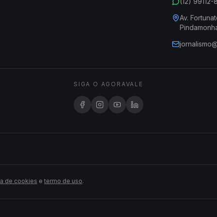
(12) 99112
Av. Fortunat
Pindamonh
jornalismo
SIGA O AGORAVALE
ca de cookies
e
termo de uso
.