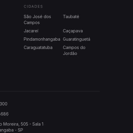
CIDADES
São José dos
Taubaté
Campos
Jacareí
Caçapava
Pindamonhangaba
Guaratinguetá
Caraguatatuba
Campos do
Jordão
2300
-8686
o Moreira, 505 - Sala 1
angaba - SP