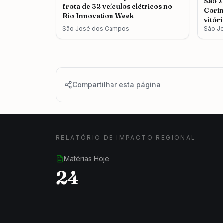
São J
frota de 32 veículos elétricos no
Corin
Rio Innovation Week
vitór
São José dos Campos
São J
Compartilhar esta página
RELATÓRIO DE IMPACTO REGIONAL
Matérias Hoje
24