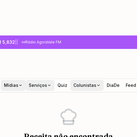
R
5,832
|
|
Rádio AgoraVale FM
Mídias
Serviços
Quiz
Colunistas
DiaDe
Feed
Receita não encontrada