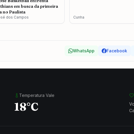
osé Basketball enfrenta
thians em busca da primeira
ia no Paulista
osé dos Campos
Cunha
WhatsApp
Facebook
Temperatura Vale
18°C
Vo
Ca