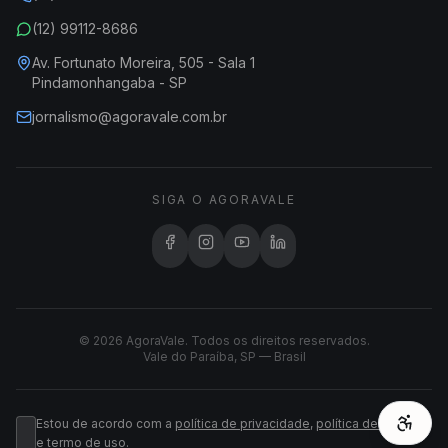
(12) 99112-8686
Av. Fortunato Moreira, 505 - Sala 1
Pindamonhangaba - SP
jornalismo@agoravale.com.br
SIGA O AGORAVALE
© 2026 AgoraVale. Todos os direitos reservados.
Vale do Paraíba, SP — Brasil
Estou de acordo com a
política de privacidade
,
política de cookies
e
termo de uso
.