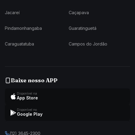
Jacareí
Caçapava
Pindamonhangaba
Guaratinguetá
Caraguatatuba
Campos do Jordão
Baixe nosso APP
Disponível na
App Store
Disponível no
Google Play
(12) 3645-2300