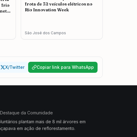
frota de 32 veículos elétricos no
 frio
Rio Innovation Week
nete
São José dos Campos
X/Twitter
Copiar link para WhatsApp
Destaque da Comunidade
luntários plantam mais de 8 mil árvores em
çapava em ação de reflorestamento.