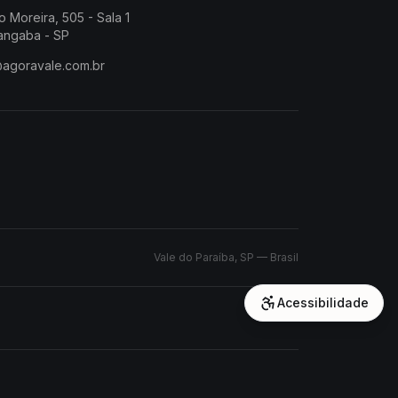
o Moreira, 505 - Sala 1
angaba - SP
@agoravale.com.br
Vale do Paraíba, SP — Brasil
Acessibilidade