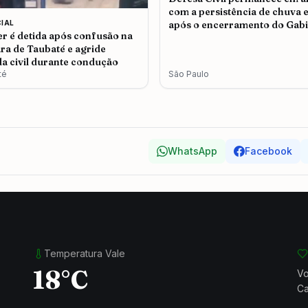
com a persistência de chuva e
CIAL
após o encerramento do Gabi
r é detida após confusão na
de Crise em São Paulo
a de Taubaté e agride
a civil durante condução
té
São Paulo
WhatsApp
Facebook
Temperatura Vale
18°C
Vo
Ca