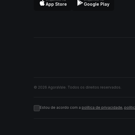
App Store
Google Play
© 2026 AgoraVale. Todos os direitos reservados.
Estou de acordo com a
política de privacidade
,
políti