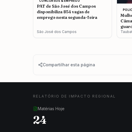
CONCURSOS & EMPREGO
PAT de São José dos Campos
POLI
disponibiliza 854 vagas de
Mulhe
emprego nesta segunda-feira
Câmar
guard
São José dos Campos
Tauba
Compartilhar esta página
RELATÓRIO DE IMPACTO REGIONAL
Matérias Hoje
24