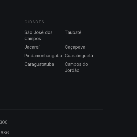
CIDADES
São José dos
Taubaté
Campos
Jacareí
Caçapava
Pindamonhangaba
Guaratinguetá
Caraguatatuba
Campos do
Jordão
2300
-8686