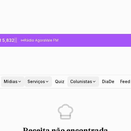
R
5,832
|
|
Rádio AgoraVale FM
Mídias
Serviços
Quiz
Colunistas
DiaDe
Feed
Receita não encontrada