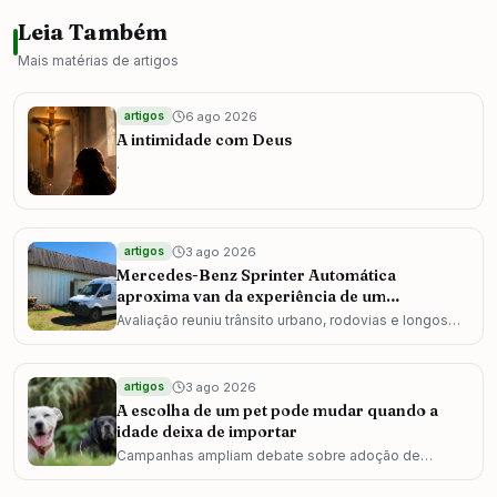
Leia Também
Mais matérias de
artigos
6 ago 2026
artigos
A intimidade com Deus
.
3 ago 2026
artigos
Mercedes-Benz Sprinter Automática
aproxima van da experiência de um
automóvel
Avaliação reuniu trânsito urbano, rodovias e longos
deslocamentos com a versão Furgão 317 CDI Street
3 ago 2026
artigos
A escolha de um pet pode mudar quando a
idade deixa de importar
Campanhas ampliam debate sobre adoção de
animais adultos e idosos em todo o país