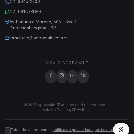
(12) 3645-2300
(12) 99112-8686
Av. Fortunato Moreira, 505 - Sala 1
Pindamonhangaba - SP
jornalismo@agoravale.com.br
SIGA O AGORAVALE
© 2026 AgoraVale. Todos os direitos reservados.
Vale do Paraíba, SP — Brasil
Estou de acordo com a
política de privacidade
,
política de cookies