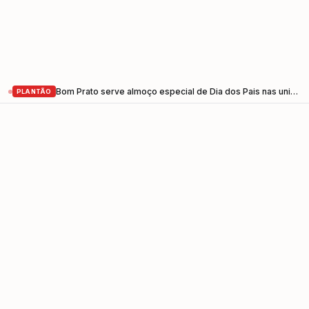
Bom Prato serve almoço especial de Dia dos Pais nas unidades do Vale do Paraíba nesta sexta-feira (7)
PLANTÃO