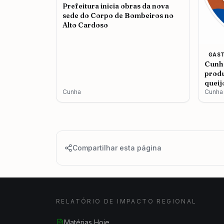
Prefeitura inicia obras da nova
sede do Corpo de Bombeiros no
Alto Cardoso
GAS
Cunha
produ
queij
Cunha
Cunha
Compartilhar esta página
RELATÓRIO DE IMPACTO REGIONAL
Matérias Hoje