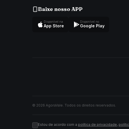
Baixe nosso APP
Disponível na
Disponível no
App Store
Google Play
© 2026 AgoraVale. Todos os direitos reservados.
Estou de acordo com a
política de privacidade
,
políti