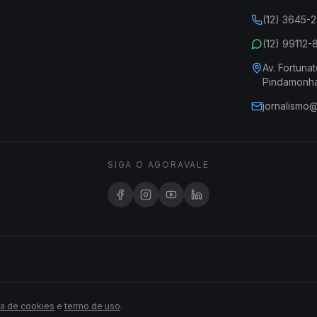
(12) 3645-
(12) 99112
Av. Fortunat
Pindamonh
jornalismo
SIGA O AGORAVALE
ca de cookies
e
termo de uso
.