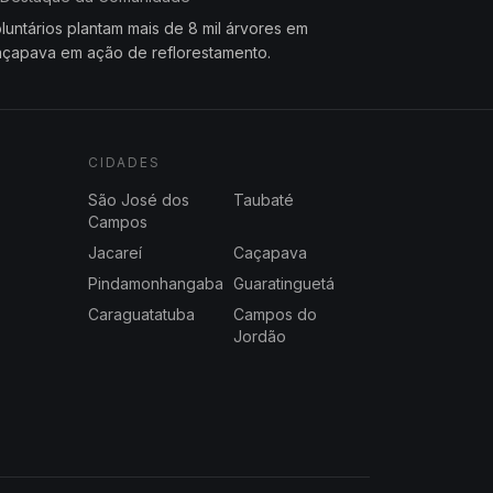
luntários plantam mais de 8 mil árvores em
çapava em ação de reflorestamento.
CIDADES
São José dos
Taubaté
Campos
Jacareí
Caçapava
Pindamonhangaba
Guaratinguetá
Caraguatatuba
Campos do
Jordão