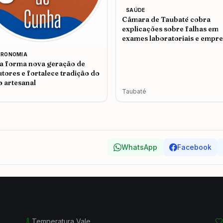
SAÚDE
Câmara de Taubaté cobra
explicações sobre falhas em
exames laboratoriais e empr
admite problemas no atendi
TRONOMIA
 forma nova geração de
tores e fortalece tradição do
o artesanal
Taubaté
WhatsApp
Facebook
Temperatura Vale