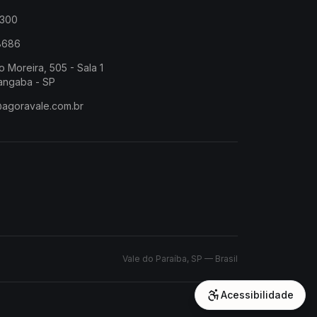
2300
-8686
o Moreira, 505 - Sala 1
angaba - SP
@agoravale.com.br
Vale do Paraíba, SP — Brasil
Acessibilidade