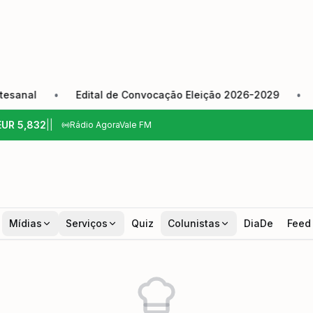
al
•
Edital de Convocação Eleição 2026-2029
•
Câma
EUR
5,832
|
|
Rádio AgoraVale FM
Mídias
Serviços
Quiz
Colunistas
DiaDe
Feed