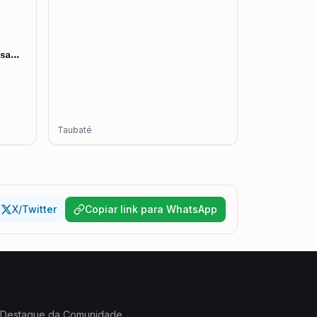
esa
mento
Taubaté
X/Twitter
Copiar link para WhatsApp
Destaque da Comunidade