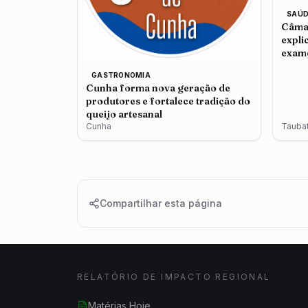
SAÚD
Câmar
expli
exame
admit
GASTRONOMIA
Cunha forma nova geração de
produtores e fortalece tradição do
queijo artesanal
Cunha
Tauba
Compartilhar esta página
RELATÓRIO DE IMPACTO REGIONAL
Matérias Hoje