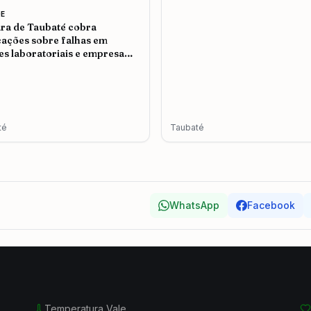
E
a de Taubaté cobra
cações sobre falhas em
s laboratoriais e empresa
e problemas no atendimento
té
Taubaté
WhatsApp
Facebook
Temperatura Vale