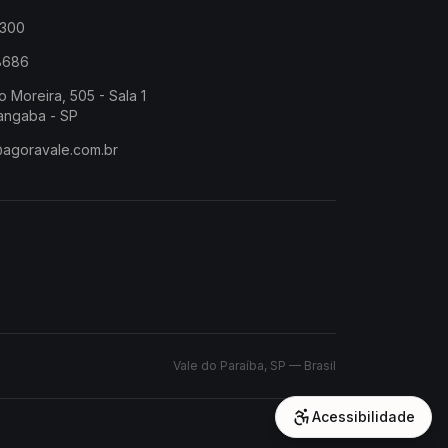
2300
-8686
o Moreira, 505 - Sala 1
angaba - SP
@agoravale.com.br
Vale do Paraíba, SP — Brasil
Acessibilidade