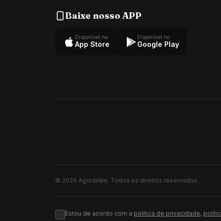
Baixe nosso APP
Disponível na
Disponível no
App Store
Google Play
© 2026 AgoraVale. Todos os direitos reservados.
Estou de acordo com a
política de privacidade
,
políti