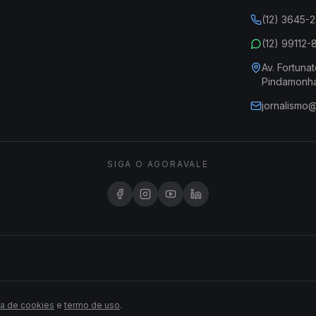
(12) 3645-
(12) 99112
Av. Fortunat
Pindamonh
jornalismo
SIGA O AGORAVALE
ca de cookies
e
termo de uso
.