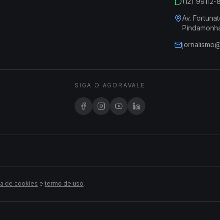
(12) 99112
Av. Fortunat
Pindamonh
jornalismo
SIGA O AGORAVALE
ca de cookies
e
termo de uso
.