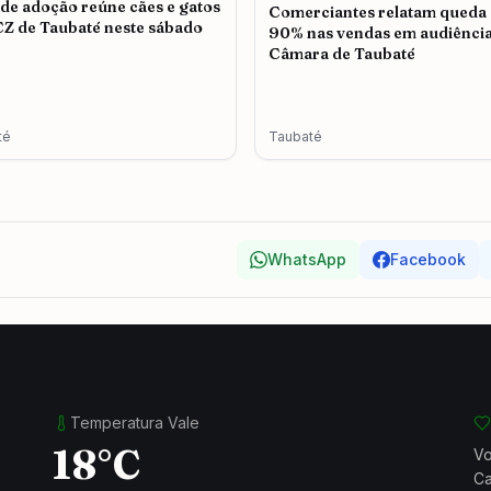
 de adoção reúne cães e gatos
Comerciantes relatam queda
Z de Taubaté neste sábado
90% nas vendas em audiência
Câmara de Taubaté
té
Taubaté
WhatsApp
Facebook
Temperatura Vale
18°C
Vo
Ca