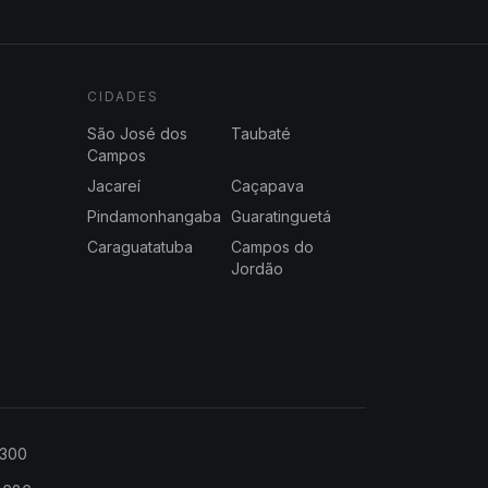
CIDADES
São José dos
Taubaté
Campos
Jacareí
Caçapava
Pindamonhangaba
Guaratinguetá
Caraguatatuba
Campos do
Jordão
2300