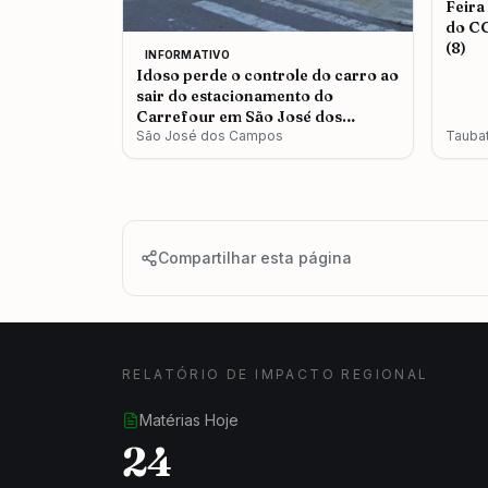
Feira
do CC
(8)
INFORMATIVO
Idoso perde o controle do carro ao
sair do estacionamento do
Carrefour em São José dos
Campos
São José dos Campos
Tauba
Compartilhar esta página
RELATÓRIO DE IMPACTO REGIONAL
Matérias Hoje
24