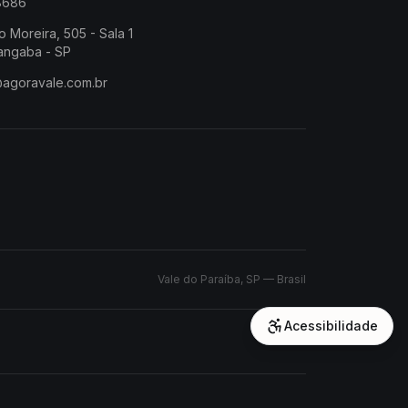
-8686
o Moreira, 505 - Sala 1
angaba - SP
@agoravale.com.br
Vale do Paraíba, SP — Brasil
Acessibilidade