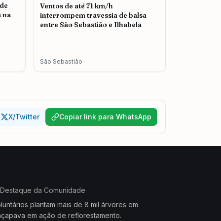
 de
Ventos de até 71 km/h
 na
interrompem travessia de balsa
entre São Sebastião e Ilhabela
São Sebastião
X/Twitter
Copiar link para WhatsApp
Destaque da Comunidade
luntários plantam mais de 8 mil árvores em
çapava em ação de reflorestamento.