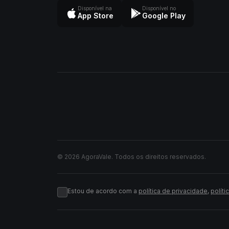
Disponível na
Disponível no
App Store
Google Play
© 2026 AgoraVale. Todos os direitos reservados.
Estou de acordo com a
política de privacidade
,
políti