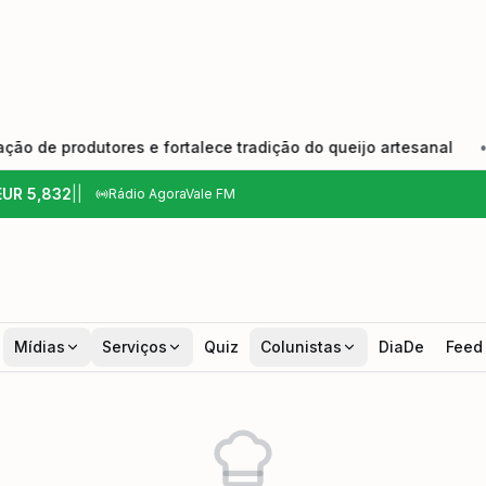
 produtores e fortalece tradição do queijo artesanal
•
E
EUR
5,832
|
|
Rádio AgoraVale FM
Mídias
Serviços
Quiz
Colunistas
DiaDe
Feed