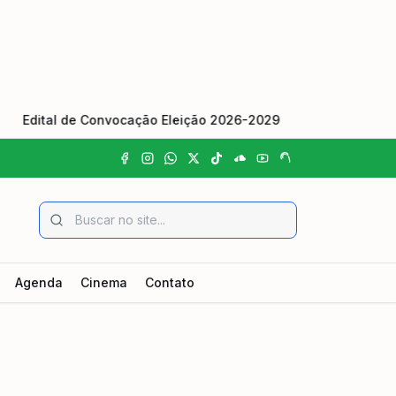
dital de Convocação Eleição 2026-2029
•
Homem é preso e
Agenda
Cinema
Contato