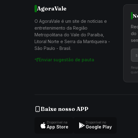
AgoraVale
N
O AgoraVale é um site de notícias e
Rec
entretenimento da Região
do 
Metropolitana do Vale do Paraíba,
sem
Litoral Norte e Serra da Mantiqueira -
São Paulo - Brasil.
Enviar sugestão de pauta
Resp
quan
Baixe nosso APP
Disponível na
Disponível no
App Store
Google Play