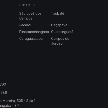
CIDADES
São José dos
Taubaté
Campos
Jacareí
Caçapava
Pindamonhangaba
Guaratinguetá
Caraguatatuba
Campos do
Jordão
2300
-8686
o Moreira, 505 - Sala 1
angaba - SP