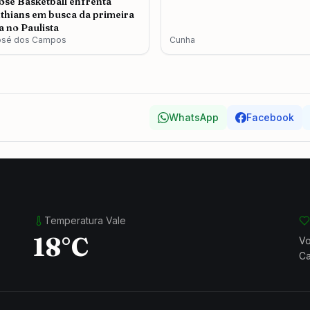
osé Basketball enfrenta
thians em busca da primeira
ia no Paulista
osé dos Campos
Cunha
WhatsApp
Facebook
Temperatura Vale
18°C
Vo
Ca