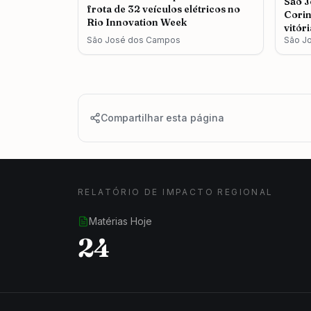
São J
frota de 32 veículos elétricos no
Corin
Rio Innovation Week
vitór
São José dos Campos
São J
Compartilhar esta página
RELATÓRIO DE IMPACTO REGIONAL
Matérias Hoje
24