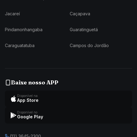
Jacareí
Caçapava
Pindamonhangaba
Guaratinguetá
Caraguatatuba
Campos do Jordão
Baixe nosso APP
Disponível na
App Store
Disponível no
Google Play
(12) 3645-2300