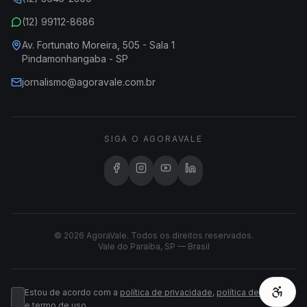
(12) 99112-8686
Av. Fortunato Moreira, 505 - Sala 1
Pindamonhangaba - SP
jornalismo@agoravale.com.br
SIGA O AGORAVALE
© 2026 AgoraVale. Todos os direitos reservados.
Vale do Paraíba, SP — Brasil
Estou de acordo com a
política de privacidade
,
política de cookies
e
termo de uso
.