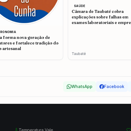
SAÚDE
Câmara de Taubaté cobra
explicações sobre falhas em
exames laboratoriais e empr
admite problemas no atendi
TRONOMIA
 forma nova geração de
tores e fortalece tradição do
o artesanal
Taubaté
WhatsApp
Facebook
Temperatura Vale