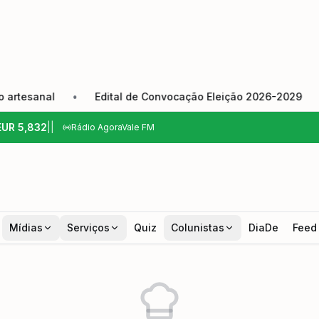
esanal
•
Edital de Convocação Eleição 2026-2029
•
EUR
5,832
|
|
Rádio AgoraVale FM
Mídias
Serviços
Quiz
Colunistas
DiaDe
Feed