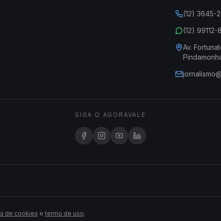
(12) 3645-
(12) 99112
Av. Fortunat
Pindamonh
jornalismo
SIGA O AGORAVALE
ca de cookies
e
termo de uso
.