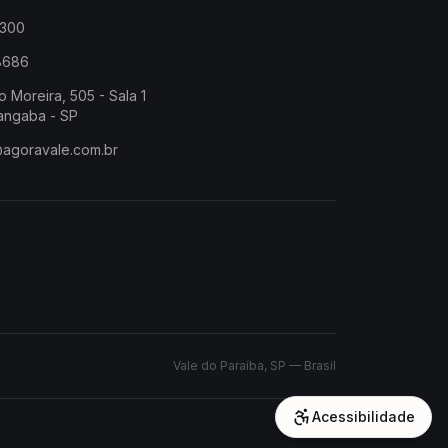
2300
-8686
o Moreira, 505 - Sala 1
angaba - SP
@agoravale.com.br
Vale do Paraíba, SP — Brasil
Acessibilidade