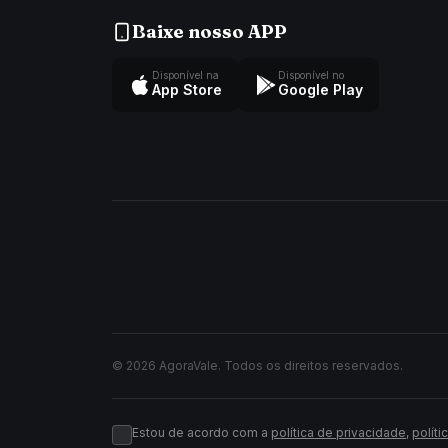
Baixe nosso APP
Disponível na
Disponível no
App Store
Google Play
© 2026 AgoraVale. Todos os direitos reservados.
Estou de acordo com a
política de privacidade
,
políti