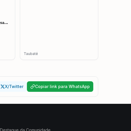
esa
mento
Taubaté
X/Twitter
Copiar link para WhatsApp
Destaque da Comunidade