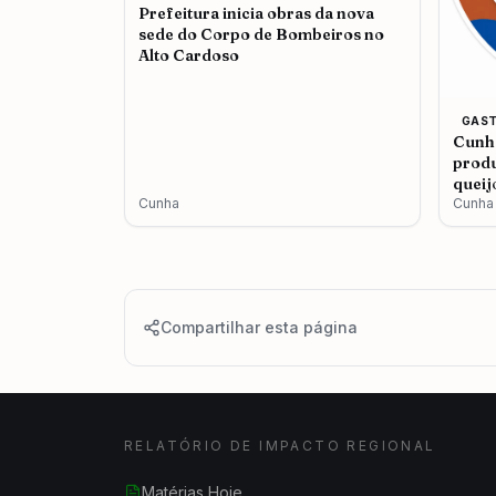
Prefeitura inicia obras da nova
sede do Corpo de Bombeiros no
Alto Cardoso
GAS
Cunha
produ
queij
Cunha
Cunha
Compartilhar esta página
RELATÓRIO DE IMPACTO REGIONAL
Matérias Hoje