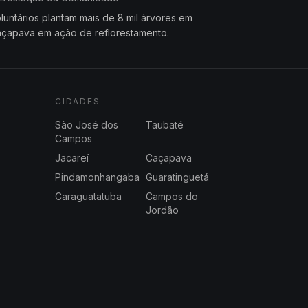
luntários plantam mais de 8 mil árvores em
çapava em ação de reflorestamento.
CIDADES
São José dos
Taubaté
Campos
Jacareí
Caçapava
Pindamonhangaba
Guaratinguetá
Caraguatatuba
Campos do
Jordão