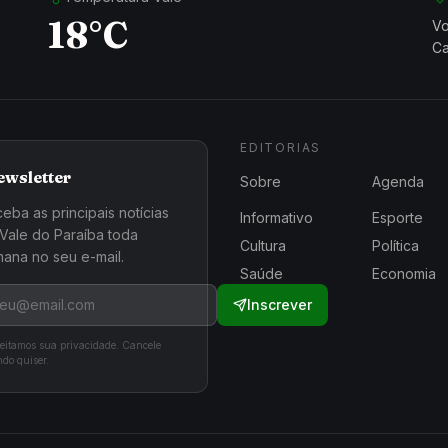
18°C
Vo
Ca
EDITORIAS
ewsletter
Sobre
Agenda
eba as principais notícias
Informativo
Esporte
Vale do Paraíba toda
Cultura
Política
ana no seu e-mail.
Saúde
Economia
Inscrever
eitamos sua privacidade. Cancele
do quiser.