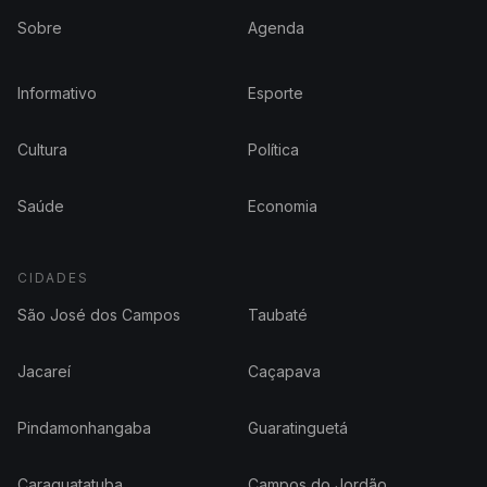
Sobre
Agenda
Informativo
Esporte
Cultura
Política
Saúde
Economia
CIDADES
São José dos Campos
Taubaté
Jacareí
Caçapava
Pindamonhangaba
Guaratinguetá
Caraguatatuba
Campos do Jordão