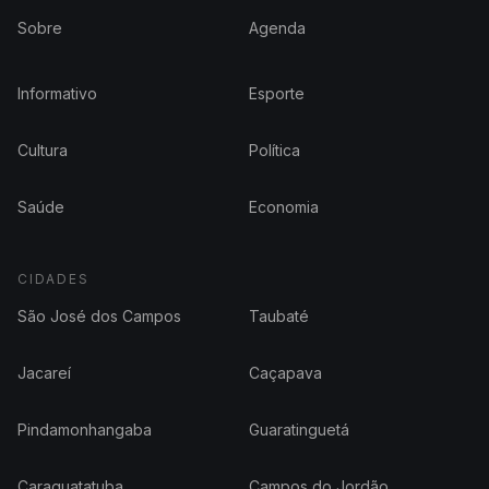
Sobre
Agenda
Informativo
Esporte
Cultura
Política
Saúde
Economia
CIDADES
São José dos Campos
Taubaté
Jacareí
Caçapava
Pindamonhangaba
Guaratinguetá
Caraguatatuba
Campos do Jordão