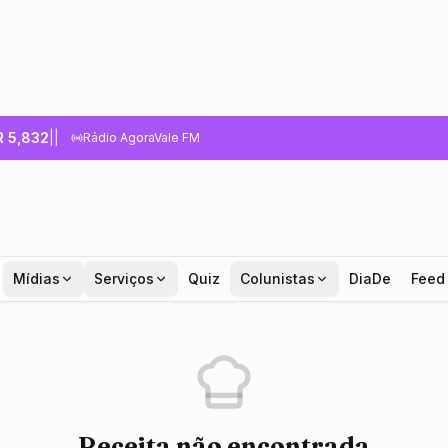
R
5,832
|
|
Rádio AgoraVale FM
Mídias
Serviços
Quiz
Colunistas
DiaDe
Feed
Receita não encontrada