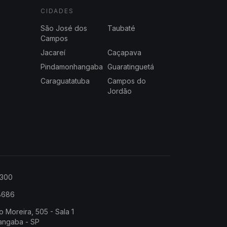
CIDADES
São José dos
Taubaté
Campos
Jacareí
Caçapava
Pindamonhangaba
Guaratinguetá
Caraguatatuba
Campos do
Jordão
2300
-8686
o Moreira, 505 - Sala 1
angaba - SP