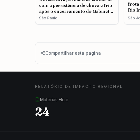
frota
com a persistência de chuva e frio
Rio I
após o encerramento do Gabinete
de Crise em São Paulo
São Paulo
São J
Compartilhar esta página
RELATÓRIO DE IMPACTO REGIONAL
Matérias Hoje
24