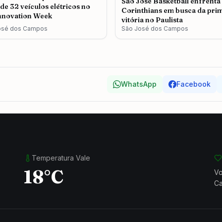
São José Basketball enfrenta
 de 32 veículos elétricos no
Corinthians em busca da pri
nnovation Week
vitória no Paulista
osé dos Campos
São José dos Campos
WhatsApp
Facebook
Temperatura Vale
18°C
Vo
Ca