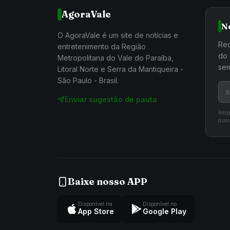
AgoraVale
N
O AgoraVale é um site de notícias e
Rec
entretenimento da Região
do 
Metropolitana do Vale do Paraíba,
sem
Litoral Norte e Serra da Mantiqueira -
São Paulo - Brasil.
Enviar sugestão de pauta
Resp
quan
Baixe nosso APP
Disponível na
Disponível no
App Store
Google Play