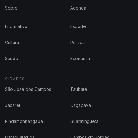
Sobre
Agenda
Informativo
Esporte
Cultura
Política
Saúde
Economia
CIDADES
São José dos Campos
Taubaté
Jacareí
Caçapava
Pindamonhangaba
Guaratinguetá
Caraguatatuba
Campos do Jordão