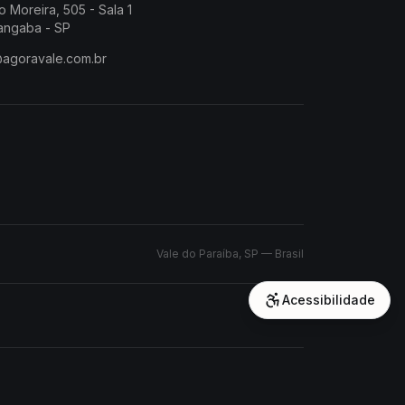
o Moreira, 505 - Sala 1
angaba - SP
@agoravale.com.br
Vale do Paraíba, SP — Brasil
Acessibilidade