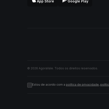
App Store
Google Play
© 2026 AgoraVale. Todos os direitos reservados.
Estou de acordo com a
política de privacidade
,
políti