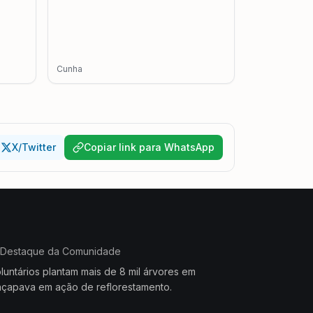
Cunha
X/Twitter
Copiar link para WhatsApp
Destaque da Comunidade
luntários plantam mais de 8 mil árvores em
çapava em ação de reflorestamento.