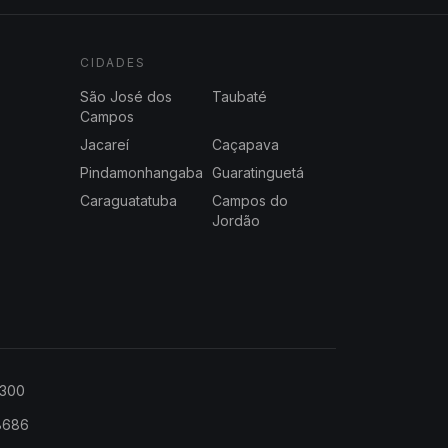
CIDADES
São José dos
Taubaté
Campos
Jacareí
Caçapava
Pindamonhangaba
Guaratinguetá
Caraguatatuba
Campos do
Jordão
2300
-8686