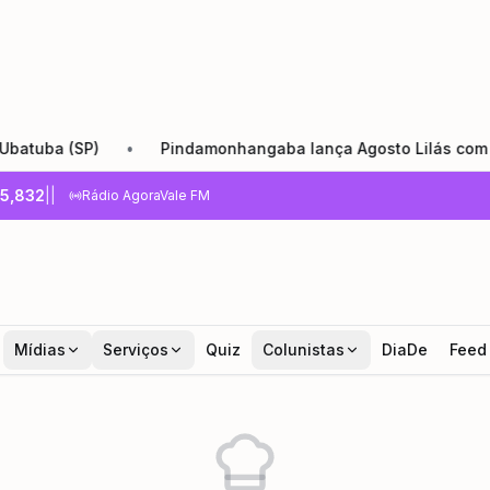
ba (SP)
•
Pindamonhangaba lança Agosto Lilás com reforço
5,832
|
|
Rádio AgoraVale FM
Mídias
Serviços
Quiz
Colunistas
DiaDe
Feed