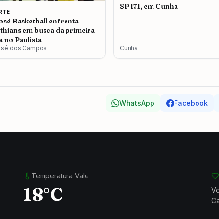
SP 171, em Cunha
RTE
osé Basketball enfrenta
thians em busca da primeira
ia no Paulista
osé dos Campos
Cunha
WhatsApp
Facebook
Temperatura Vale
18°C
Vo
Ca