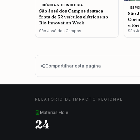
CIÊNCIA & TECNOLOGIA
ESPO
São José dos Campos destaca
São J
frota de 32 veículos elétricos no
Corin
Rio Innovation Week
vitór
São José dos Campos
São J
Compartilhar esta página
RELATÓRIO DE IMPACTO REGIONAL
Matérias Hoje
24