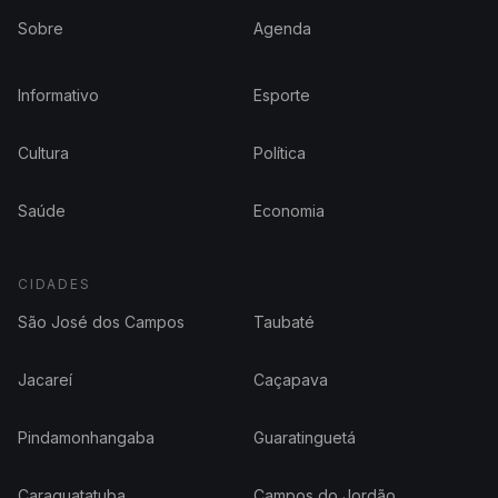
Sobre
Agenda
Informativo
Esporte
Cultura
Política
Saúde
Economia
CIDADES
São José dos Campos
Taubaté
Jacareí
Caçapava
Pindamonhangaba
Guaratinguetá
Caraguatatuba
Campos do Jordão