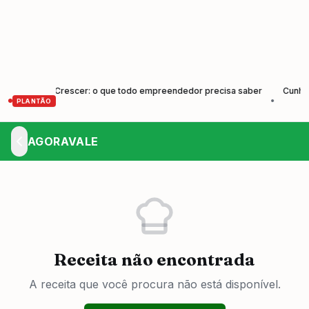
der e Crescer: o que todo empreendedor precisa saber
Cunha forma 
•
PLANTÃO
AGORAVALE
Receita não encontrada
A receita que você procura não está disponível.