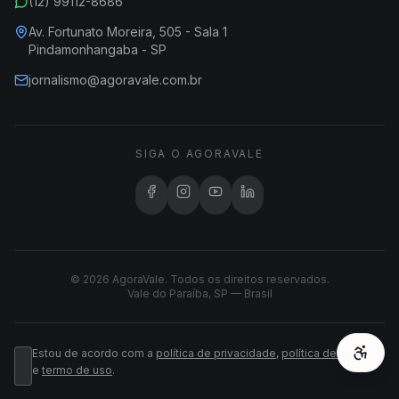
(12) 99112-8686
Av. Fortunato Moreira, 505 - Sala 1
Pindamonhangaba - SP
jornalismo@agoravale.com.br
SIGA O AGORAVALE
© 2026 AgoraVale. Todos os direitos reservados.
Vale do Paraíba, SP — Brasil
Estou de acordo com a
política de privacidade
,
política de cookies
e
termo de uso
.