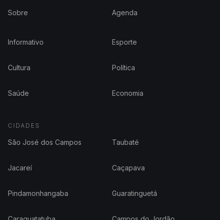
Sobre
Agenda
Informativo
Esporte
Cultura
Política
Saúde
Economia
CIDADES
São José dos Campos
Taubaté
Jacareí
Caçapava
Pindamonhangaba
Guaratinguetá
Caraguatatuba
Campos do Jordão