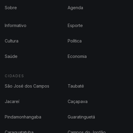
Sobre
Agenda
Informativo
Esporte
Cultura
Política
Saúde
Economia
CIDADES
São José dos Campos
Taubaté
Jacareí
Caçapava
Pindamonhangaba
Guaratinguetá
Caraguatatuba
Campos do Jordão