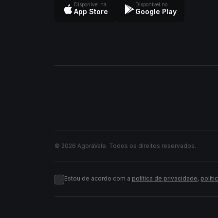
Disponível na
Disponível no
App Store
Google Play
© 2026 AgoraVale. Todos os direitos reservados.
Estou de acordo com a
política de privacidade
,
políti