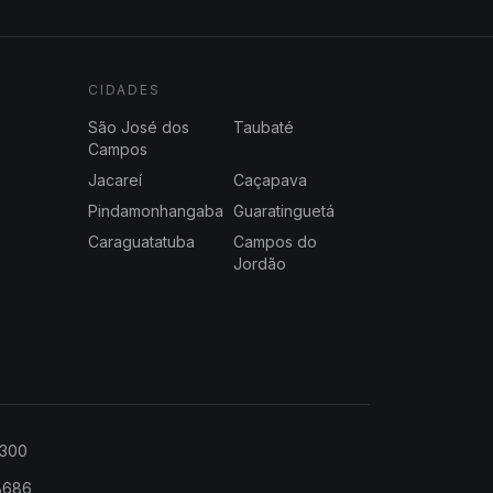
CIDADES
São José dos
Taubaté
Campos
Jacareí
Caçapava
Pindamonhangaba
Guaratinguetá
Caraguatatuba
Campos do
Jordão
2300
-8686