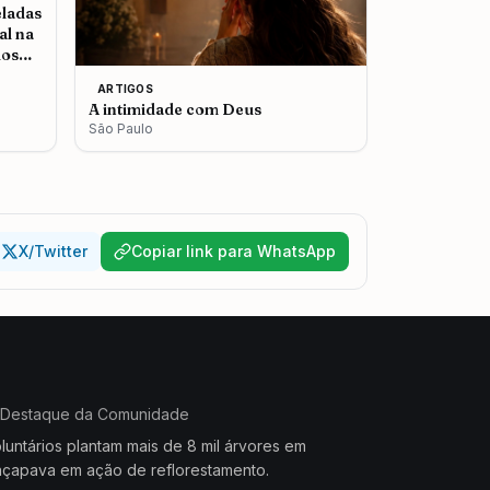
eladas
al na
dos
ARTIGOS
A intimidade com Deus
São Paulo
X/Twitter
Copiar link para WhatsApp
Destaque da Comunidade
luntários plantam mais de 8 mil árvores em
çapava em ação de reflorestamento.