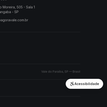
o Moreira, 505 - Sala 1
angaba - SP
@agoravale.com.br
Vale do Paraíba, SP — Brasil
Acessibilidade