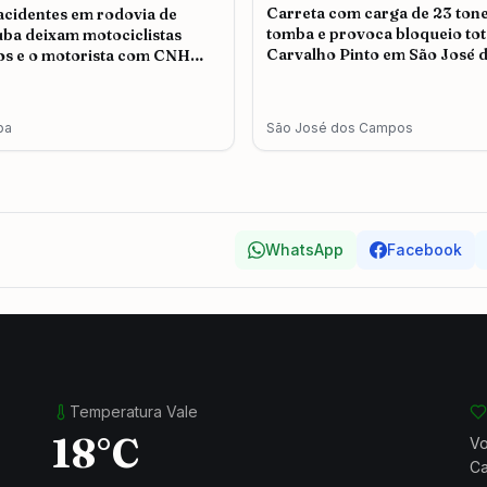
Carreta com carga de 23 ton
acidentes em rodovia de
tomba e provoca bloqueio tot
ba deixam motociclistas
Carvalho Pinto em São José 
os e o motorista com CNH
Campos
da é autuado
ba
São José dos Campos
WhatsApp
Facebook
Temperatura Vale
18°C
Vo
Ca