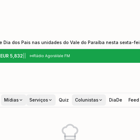
 Dia dos Pais nas unidades do Vale do Paraíba nesta sexta-feir
6
EUR
5,832
|
|
Rádio AgoraVale FM
Mídias
Serviços
Quiz
Colunistas
DiaDe
Feed