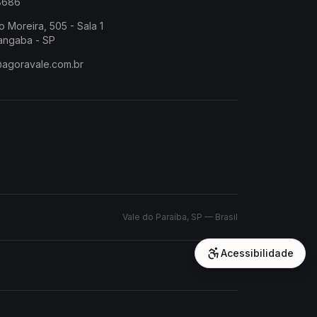
-8686
o Moreira, 505 - Sala 1
angaba - SP
@agoravale.com.br
Vale do Paraíba, SP — Brasil
Acessibilidade