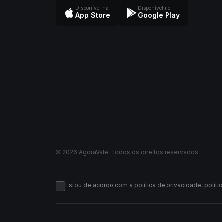
Disponível na
Disponível no
App Store
Google Play
© 2026 AgoraVale. Todos os direitos reservados.
Estou de acordo com a
política de privacidade
,
políti