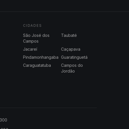
CIDADES
São José dos
Taubaté
Campos
Jacareí
Caçapava
Pindamonhangaba
Guaratinguetá
Caraguatatuba
Campos do
Jordão
2300