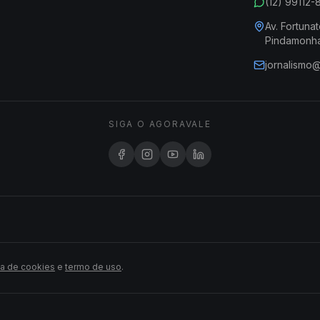
(12) 99112
Av. Fortunat
Pindamonh
jornalismo
SIGA O AGORAVALE
ca de cookies
e
termo de uso
.