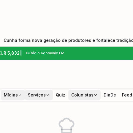
forma nova geração de produtores e fortalece tradição do queij
EUR
5,832
|
|
Rádio AgoraVale FM
Mídias
Serviços
Quiz
Colunistas
DiaDe
Feed