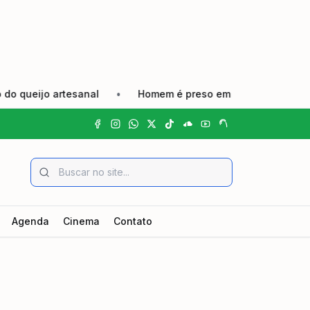
o artesanal
•
Homem é preso em flagrante por agredir co
Agenda
Cinema
Contato