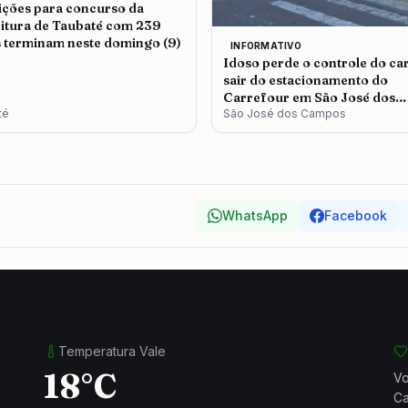
ições para concurso da
itura de Taubaté com 239
 terminam neste domingo (9)
INFORMATIVO
Idoso perde o controle do ca
sair do estacionamento do
Carrefour em São José dos
té
Campos
São José dos Campos
WhatsApp
Facebook
Temperatura Vale
18°C
Vo
Ca