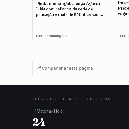
Inscr
Pindamonhangaba lança Agosto
Prefe
Lilás com reforço da rede de
vagas
proteção e mais de 540 dias sem
feminicídio
Pindamonhangaba
Tauba
Compartilhar esta página
RELATÓRIO DE IMPACTO REGIONAL
Matérias Hoje
24