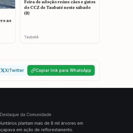
Feira de adoção reúne cães e gatos
do CCZ de Taubaté neste sábado
(8)
rro ao
Taubaté
X/Twitter
Copiar link para WhatsApp
Destaque da Comunidade
luntários plantam mais de 8 mil árvores em
çapava em ação de reflorestamento.