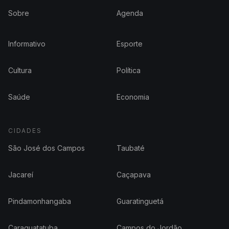
Sobre
Agenda
Informativo
Esporte
Cultura
Política
Saúde
Economia
CIDADES
São José dos Campos
Taubaté
Jacareí
Caçapava
Pindamonhangaba
Guaratinguetá
Caraguatatuba
Campos do Jordão