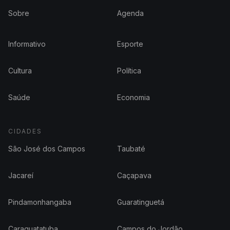
Sobre
Agenda
Informativo
Esporte
Cultura
Política
Saúde
Economia
CIDADES
São José dos Campos
Taubaté
Jacareí
Caçapava
Pindamonhangaba
Guaratinguetá
Caraguatatuba
Campos do Jordão