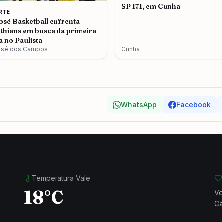
SP 171, em Cunha
RTE
osé Basketball enfrenta
thians em busca da primeira
ia no Paulista
osé dos Campos
Cunha
WhatsApp
Facebook
Temperatura Vale
18°C
Vo
Ca