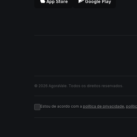
App Store
Google Play
© 2026 AgoraVale. Todos os direitos reservados.
Estou de acordo com a
política de privacidade
,
políti