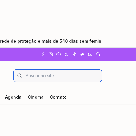
 proteção e mais de 540 dias sem feminicídio
•
RioSP av
Agenda
Cinema
Contato