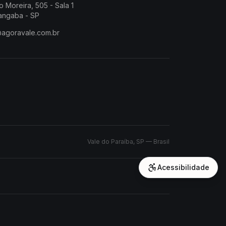
o Moreira, 505 - Sala 1
angaba - SP
@agoravale.com.br
Vale do Paraíba, SP — Brasil
Acessibilidade