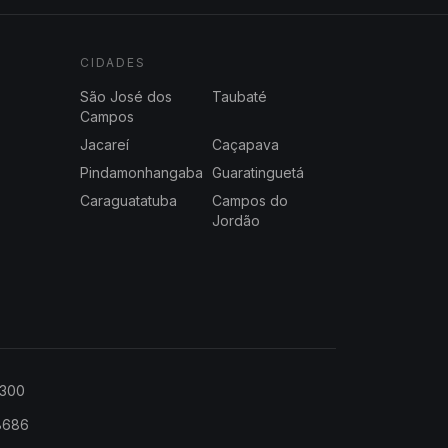
CIDADES
São José dos
Taubaté
Campos
Jacareí
Caçapava
Pindamonhangaba
Guaratinguetá
Caraguatatuba
Campos do
Jordão
2300
-8686