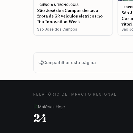
CIÊNCIA & TECNOLOGIA
ESPO
São José dos Campos destaca
São J
frota de 32 veículos elétricos no
Corin
Rio Innovation Week
vitór
São José dos Campos
São J
Compartilhar esta página
RELATÓRIO DE IMPACTO REGIONAL
Matérias Hoje
24