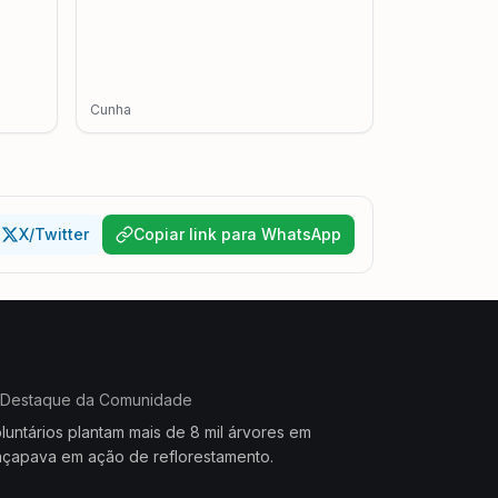
Cunha
X/Twitter
Copiar link para WhatsApp
Destaque da Comunidade
luntários plantam mais de 8 mil árvores em
çapava em ação de reflorestamento.