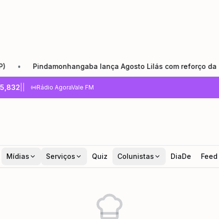
Pindamonhangaba lança Agosto Lilás com reforço da rede de
5,832
|
|
Rádio AgoraVale FM
Mídias
Serviços
Quiz
Colunistas
DiaDe
Feed