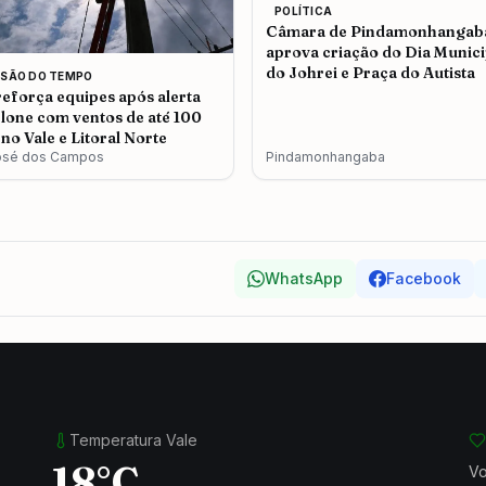
POLÍTICA
Câmara de Pindamonhangab
aprova criação do Dia Munici
do Johrei e Praça do Autista
ISÃO DO TEMPO
eforça equipes após alerta
clone com ventos de até 100
no Vale e Litoral Norte
osé dos Campos
Pindamonhangaba
WhatsApp
Facebook
Temperatura Vale
18°C
Vo