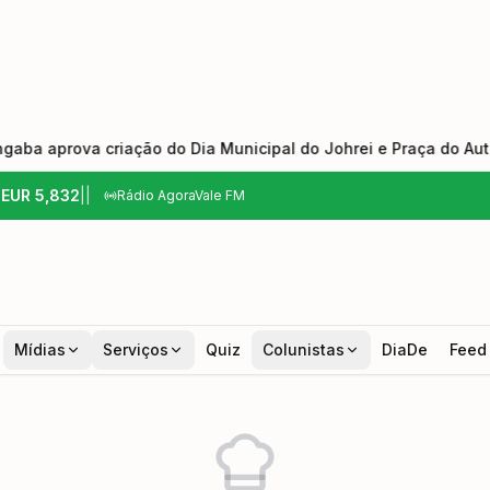
prova criação do Dia Municipal do Johrei e Praça do Autista
6
EUR
5,832
|
|
Rádio AgoraVale FM
Mídias
Serviços
Quiz
Colunistas
DiaDe
Feed