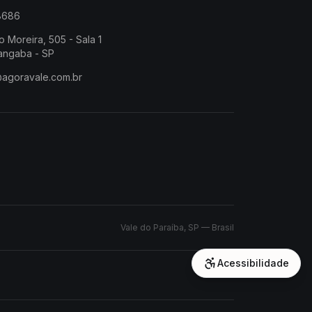
-8686
o Moreira, 505 - Sala 1
angaba - SP
@agoravale.com.br
Vale do Paraíba, SP — Brasil
Acessibilidade