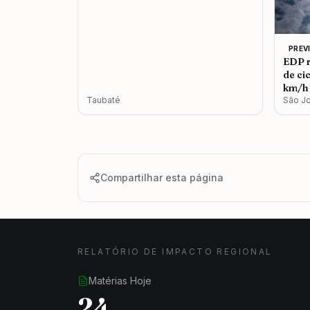
PREV
EDP r
de ci
km/h 
Taubaté
São J
Compartilhar esta página
RELATÓRIO DE IMPACTO REGIONAL
Matérias Hoje
24