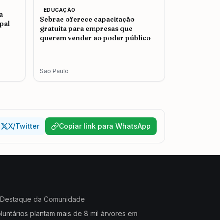
EDUCAÇÃO
a
Sebrae oferece capacitação
pal
gratuita para empresas que
querem vender ao poder público
São Paulo
X/Twitter
Copiar link para WhatsApp
Destaque da Comunidade
luntários plantam mais de 8 mil árvores em