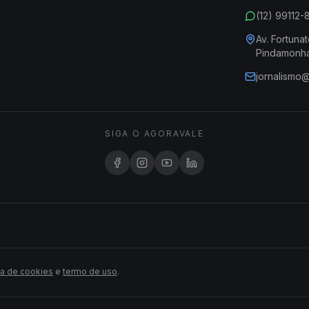
(12) 99112
Av. Fortunat
Pindamonh
jornalismo
SIGA O AGORAVALE
ca de cookies
e
termo de uso
.