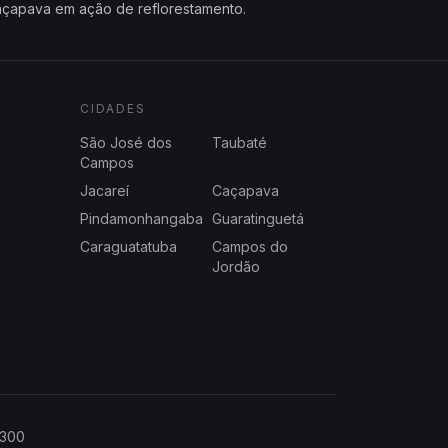
çapava em ação de reflorestamento.
CIDADES
São José dos
Taubaté
Campos
Jacareí
Caçapava
Pindamonhangaba
Guaratinguetá
Caraguatatuba
Campos do
Jordão
2300