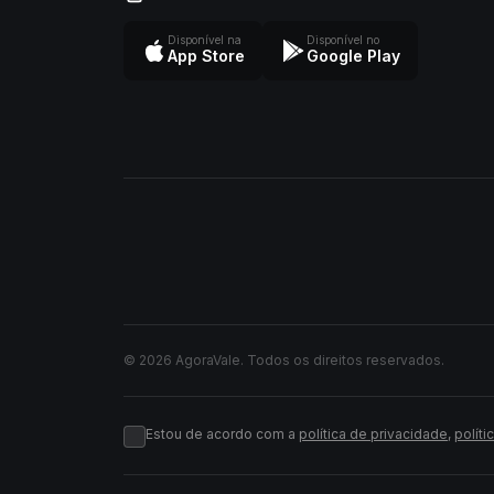
Disponível na
Disponível no
App Store
Google Play
© 2026 AgoraVale. Todos os direitos reservados.
Estou de acordo com a
política de privacidade
,
políti